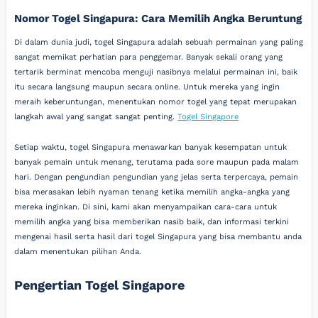
Nomor Togel Singapura: Cara Memilih Angka Beruntung
Di dalam dunia judi, togel Singapura adalah sebuah permainan yang paling
sangat memikat perhatian para penggemar. Banyak sekali orang yang
tertarik berminat mencoba menguji nasibnya melalui permainan ini, baik
itu secara langsung maupun secara online. Untuk mereka yang ingin
meraih keberuntungan, menentukan nomor togel yang tepat merupakan
langkah awal yang sangat sangat penting.
Togel Singapore
Setiap waktu, togel Singapura menawarkan banyak kesempatan untuk
banyak pemain untuk menang, terutama pada sore maupun pada malam
hari. Dengan pengundian pengundian yang jelas serta terpercaya, pemain
bisa merasakan lebih nyaman tenang ketika memilih angka-angka yang
mereka inginkan. Di sini, kami akan menyampaikan cara-cara untuk
memilih angka yang bisa memberikan nasib baik, dan informasi terkini
mengenai hasil serta hasil dari togel Singapura yang bisa membantu anda
dalam menentukan pilihan Anda.
Pengertian Togel Singapore