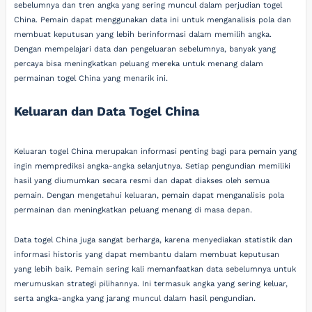
sebelumnya dan tren angka yang sering muncul dalam perjudian togel
China. Pemain dapat menggunakan data ini untuk menganalisis pola dan
membuat keputusan yang lebih berinformasi dalam memilih angka.
Dengan mempelajari data dan pengeluaran sebelumnya, banyak yang
percaya bisa meningkatkan peluang mereka untuk menang dalam
permainan togel China yang menarik ini.
Keluaran dan Data Togel China
Keluaran togel China merupakan informasi penting bagi para pemain yang
ingin memprediksi angka-angka selanjutnya. Setiap pengundian memiliki
hasil yang diumumkan secara resmi dan dapat diakses oleh semua
pemain. Dengan mengetahui keluaran, pemain dapat menganalisis pola
permainan dan meningkatkan peluang menang di masa depan.
Data togel China juga sangat berharga, karena menyediakan statistik dan
informasi historis yang dapat membantu dalam membuat keputusan
yang lebih baik. Pemain sering kali memanfaatkan data sebelumnya untuk
merumuskan strategi pilihannya. Ini termasuk angka yang sering keluar,
serta angka-angka yang jarang muncul dalam hasil pengundian.