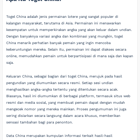
Togel China adalah jenis permainan lotere yang sangat populer di
kalangan masyarakat, terutama di Asia. Permainan ini menawarkan
kesempatan untuk memperkirakan angka yang akan keluar dalam undian.
Dengan banyaknya variasi angka dan kombinasi yang mungkin, togel
China menarik perhatian banyak pemain yang ingin mencoba
keberuntungan mereka. Selain itu, permainan ini dapat diakses secara
online, memudahkan pemain untuk berpartisipasi di mana saja dan kapan
saja.
Keluaran China, sebagai bagian dari togel China, merujuk pada hasil
pengundian yang diumumkan secara resmi. Setiap sesi undian
menghasilkan angka-angka tertentu yang ditentukan secara acak.
Biasanya, hasil ini diumumkan di berbagai platform, termasuk situs web
resmi dan media sosial, yang membuat pemain dapat dengan mudah
mengecek nomor yang mereka mainkan. Proses pengumuman ini juga
sering disiarkan secara langsung dalam acara khusus, memberikan
sensasi tambahan bagi para penonton.
Data China merupakan kumpulan informasi terkait hasil-hasil