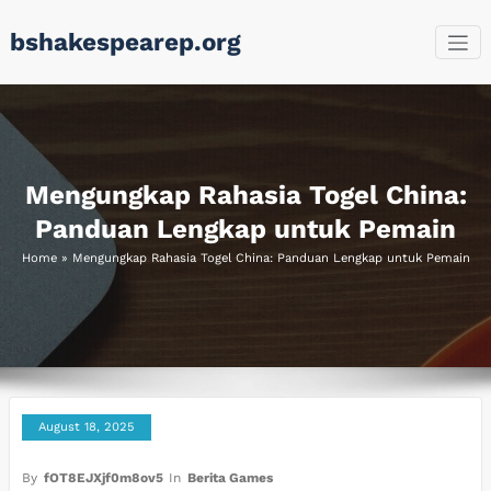
Skip
bshakespearep.org
to
content
Mengungkap Rahasia Togel China:
Panduan Lengkap untuk Pemain
Home
»
Mengungkap Rahasia Togel China: Panduan Lengkap untuk Pemain
August 18, 2025
By
fOT8EJXjf0m8ov5
In
Berita Games