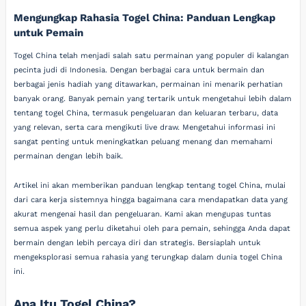
Mengungkap Rahasia Togel China: Panduan Lengkap
untuk Pemain
Togel China telah menjadi salah satu permainan yang populer di kalangan
pecinta judi di Indonesia. Dengan berbagai cara untuk bermain dan
berbagai jenis hadiah yang ditawarkan, permainan ini menarik perhatian
banyak orang. Banyak pemain yang tertarik untuk mengetahui lebih dalam
tentang togel China, termasuk pengeluaran dan keluaran terbaru, data
yang relevan, serta cara mengikuti live draw. Mengetahui informasi ini
sangat penting untuk meningkatkan peluang menang dan memahami
permainan dengan lebih baik.
Artikel ini akan memberikan panduan lengkap tentang togel China, mulai
dari cara kerja sistemnya hingga bagaimana cara mendapatkan data yang
akurat mengenai hasil dan pengeluaran. Kami akan mengupas tuntas
semua aspek yang perlu diketahui oleh para pemain, sehingga Anda dapat
bermain dengan lebih percaya diri dan strategis. Bersiaplah untuk
mengeksplorasi semua rahasia yang terungkap dalam dunia togel China
ini.
Apa Itu Togel China?