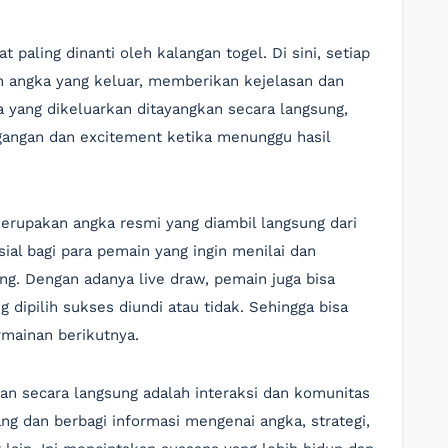
t paling dinanti oleh kalangan togel. Di sini, setiap
an angka yang keluar, memberikan kejelasan dan
 yang dikeluarkan ditayangkan secara langsung,
gangan dan excitement ketika menunggu hasil
 merupakan angka resmi yang diambil langsung dari
sial bagi para pemain yang ingin menilai dan
ng. Dengan adanya live draw, pemain juga bisa
dipilih sukses diundi atau tidak. Sehingga bisa
mainan berikutnya.
an secara langsung adalah interaksi dan komunitas
ng dan berbagi informasi mengenai angka, strategi,