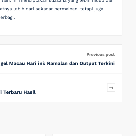
ain. Ini menciptakan suasana yang lebih hidup dan
tnya lebih dari sekadar permainan, tetapi juga
erbagi.
Previous post
gel Macau Hari ini: Ramalan dan Output Terkini
i Terbaru Hasil