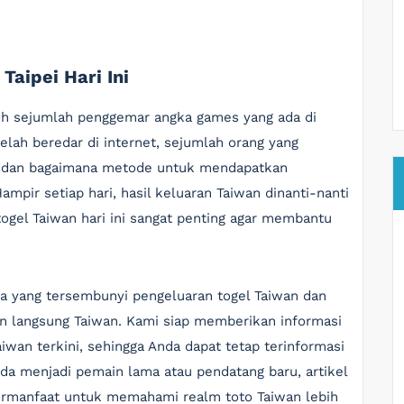
Taipei Hari Ini
leh sejumlah penggemar angka games yang ada di
telah beredar di internet, sejumlah orang yang
an dan bagaimana metode untuk mendapatkan
ampir setiap hari, hasil keluaran Taiwan dinanti-nanti
ogel Taiwan hari ini sangat penting agar membantu
ia yang tersembunyi pengeluaran togel Taiwan dan
n langsung Taiwan. Kami siap memberikan informasi
aiwan terkini, sehingga Anda dapat tetap terinformasi
nda menjadi pemain lama atau pendatang baru, artikel
rmanfaat untuk memahami realm toto Taiwan lebih