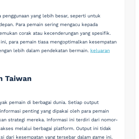
a penggunaan yang lebih besar, seperti untuk
 depan. Para pemain sering mengacu kepada
emukan corak atau kecenderungan yang spesifik.
 ini, para pemain tiasa mengoptimalkan kesempatan
dengan lebih dalam pendekatan bermain.
keluaran
n Taiwan
yak pemain di berbagai dunia. Setiap output
formasi penting yang dipakai oleh para pemain
 strategi mereka. Informasi ini terdiri dari nomor-
akses melalui berbagai platform. Output ini tidak
ksi dari kesempatan yang tersebar dalam game ini.