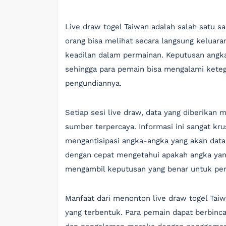
Live draw togel Taiwan adalah salah satu saa
orang bisa melihat secara langsung keluar
keadilan dalam permainan. Keputusan angka
sehingga para pemain bisa mengalami kete
pengundiannya.
Setiap sesi live draw, data yang diberikan
sumber terpercaya. Informasi ini sangat kru
mengantisipasi angka-angka yang akan data
dengan cepat mengetahui apakah angka yang 
mengambil keputusan yang benar untuk per
Manfaat dari menonton live draw togel Taiw
yang terbentuk. Para pemain dapat berbinca