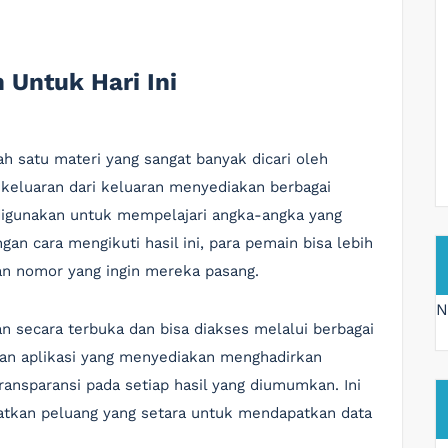
 Untuk Hari Ini
lah satu materi yang sangat banyak dicari oleh
l keluaran dari keluaran menyediakan berbagai
digunakan untuk mempelajari angka-angka yang
gan cara mengikuti hasil ini, para pemain bisa lebih
an nomor yang ingin mereka pasang.
N
n secara terbuka dan bisa diakses melalui berbagai
 dan aplikasi yang menyediakan menghadirkan
ansparansi pada setiap hasil yang diumumkan. Ini
kan peluang yang setara untuk mendapatkan data