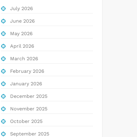
July 2026
June 2026
May 2026
April 2026
March 2026
February 2026
January 2026
December 2025
November 2025
October 2025
September 2025