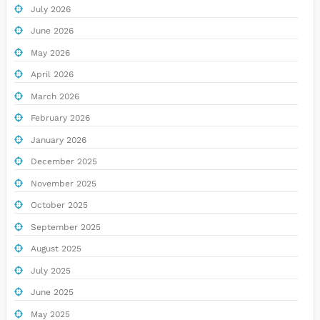
July 2026
June 2026
May 2026
April 2026
March 2026
February 2026
January 2026
December 2025
November 2025
October 2025
September 2025
August 2025
July 2025
June 2025
May 2025