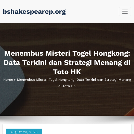
Skip
bshakespearep.org
to
content
Menembus Misteri Togel Hongkong:
Data Terkini dan Strategi Menang di
Toto HK
Home
»
Menembus Misteri Togel Hongkong: Data Terkini dan Strategi Menang
di Toto HK
August 23, 2025