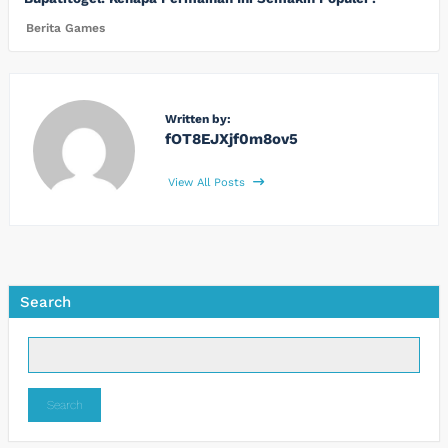
Berita Games
Written by:
fOT8EJXjf0m8ov5
View All Posts
Search
Search