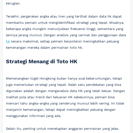
kerugian.
Terakhir, pergerakan angka atau tren yang terlihat dalam data hk dapat
membantu pemain untuk mengidentifikasi strategi yang tepat. Misalnya,
beberapa angka mungkin menunjukkan frekuensi tinggi, sementara yang
lainnya jarang muncul. Dengan analisis yang cermat dan penggunaan data
hk
secara maksimal, setiap pemain berpotensi meningkatkan peluang
kemenangan mereka dalam permainan toto hk.
Strategi Menang di Toto HK
Memenangkan togel Hongkong bukan hanya soal keberuntungan, tetapi
juga memerlukan strategi yang tepat. Salah satu pendekatan yang bisa
digunakan adalah dengan menganalisis data HK yang telah keluar. Dengan
melihat pola atau trend dari keluaran HK sebelumnya, pemain bisa
mencari tahu angka-angka yang cenderung muncul lebih sering. Ini tidak
menjamin kemenangan, tetapi dapat meningkatkan peluang dengan
menggunakan informasi yang ada.
Selain itu, penting untuk menetapkan anggaran permainan yang jelas.