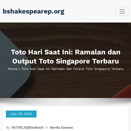
Skip
bshakespearep.org
to
content
Toto Hari Saat Ini: Ramalan dan
Output Toto Singapore Terbaru
Home
»
Toto Hari Saat Ini: Ramalan dan Output Toto Singapore Terbaru
July 29, 2025
By
fOT8EJXjf0m8ov5
In
Berita Games