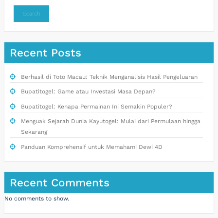
Search
Recent Posts
Berhasil di Toto Macau: Teknik Menganalisis Hasil Pengeluaran
Bupatitogel: Game atau Investasi Masa Depan?
Bupatitogel: Kenapa Permainan Ini Semakin Populer?
Menguak Sejarah Dunia Kayutogel: Mulai dari Permulaan hingga
Sekarang
Panduan Komprehensif untuk Memahami Dewi 4D
Recent Comments
No comments to show.