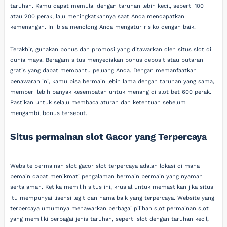
taruhan. Kamu dapat memulai dengan taruhan lebih kecil, seperti 100
atau 200 perak, lalu meningkatkannya saat Anda mendapatkan
kemenangan. Ini bisa menolong Anda mengatur risiko dengan baik.
Terakhir, gunakan bonus dan promosi yang ditawarkan oleh situs slot di
dunia maya. Beragam situs menyediakan bonus deposit atau putaran
gratis yang dapat membantu peluang Anda. Dengan memanfaatkan
penawaran ini, kamu bisa bermain lebih lama dengan taruhan yang sama,
memberi lebih banyak kesempatan untuk menang di slot bet 600 perak.
Pastikan untuk selalu membaca aturan dan ketentuan sebelum
mengambil bonus tersebut.
Situs permainan slot Gacor yang Terpercaya
Website permainan slot gacor slot terpercaya adalah lokasi di mana
pemain dapat menikmati pengalaman bermain bermain yang nyaman
serta aman. Ketika memilih situs ini, krusial untuk memastikan jika situs
itu mempunyai lisensi legit dan nama baik yang terpercaya. Website yang
terpercaya umumnya menawarkan berbagai pilihan slot permainan slot
yang memiliki berbagai jenis taruhan, seperti slot dengan taruhan kecil,