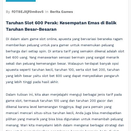
By
fOT8EJXjf0m8ov5
In
Berita Games
Taruhan Slot 600 Perak: Kesempatan Emas di Balik
Taruhan Besar-Besaran
Di dalam alam game slot online, apuesta yang bervariasi beraneka ragam
memberikan peluang untuk para gamer untuk menemukan peluang
berharga dari setiap spin. Di antara tarif yang semakin dikenal adalah slot
bet 600 uang. Yang menawarkan sensasi bermain yang sangat menarik
sekali dan peluang kemenangan besar. Walaupun terdapat banyak opsi
apuesta seperti taruhan kecil, taruhan 100, serta slot bet 200, taruhan
yang lebih besar yaitu slot bet 600 uang dapat menyediakan pengaruh
yang lebih tinggi pada hasil akhir.
Dalam tulisan ini, kita akan menjelajahi menguji berbagai jenis tarif pada
game slot, termasuk taruhan 100 uang dan taruhan 200 gacor dan
dikenal karena level kemenangan tingginya. Bagi para pemain yang
mencari mencari situs-situs taruhan kecil, Anda juga bisa mendapatkan
pilihan yang menarik yang bisa bisa digunakan untuk menambah peluang
menang. Mari kita menyelami lebih dalam mengenai berbagai strategi dan