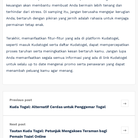
keuangan akan membantu membuat Anda bermain lebih tenang dan
terhindar dari stress. Di samping itu, jangan berusaha mengejar kerugian
Anda; bertaruh dengan pikiran yang jernih adalah rahasia untuk menjaga
permainan tetap enak.
Terakhir, memanfaatkan fitur-fitur yang ada di platform Kudatogel,
seperti masuk Kudatogel serta daftar Kudatogel, dapat mempercepatkan
proses taruhan serta meningkatkan kesan bertaruh kamu. Jangan lupa
Anda memanfaatkan segala semua informasi yang ada di link Kudatogel
untuk selalu up to date mengenai promo serta penawaran yang dapat
menambah peluang kamu agar menang.
Previous post
Kuda Togel: Alternatif Cerdas untuk Penggemar Togel
Next post
Tautan Kuda Togel: Petunjuk Mengakses Teraman bagi
Pemain Togel Online