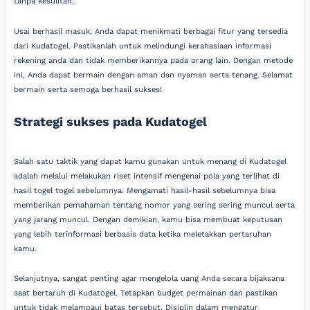
tanpa kesulitan.
Usai berhasil masuk, Anda dapat menikmati berbagai fitur yang tersedia
dari Kudatogel. Pastikanlah untuk melindungi kerahasiaan informasi
rekening anda dan tidak memberikannya pada orang lain. Dengan metode
ini, Anda dapat bermain dengan aman dan nyaman serta tenang. Selamat
bermain serta semoga berhasil sukses!
Strategi sukses pada Kudatogel
Salah satu taktik yang dapat kamu gunakan untuk menang di Kudatogel
adalah melalui melakukan riset intensif mengenai pola yang terlihat di
hasil togel togel sebelumnya. Mengamati hasil-hasil sebelumnya bisa
memberikan pemahaman tentang nomor yang sering sering muncul serta
yang jarang muncul. Dengan demikian, kamu bisa membuat keputusan
yang lebih terinformasi berbasis data ketika meletakkan pertaruhan
kamu.
Selanjutnya, sangat penting agar mengelola uang Anda secara bijaksana
saat bertaruh di Kudatogel. Tetapkan budget permainan dan pastikan
untuk tidak melampaui batas tersebut. Disiplin dalam mengatur