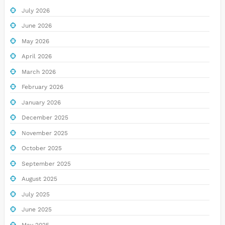
July 2026
June 2026
May 2026
April 2026
March 2026
February 2026
January 2026
December 2025
November 2025
October 2025
September 2025
August 2025
July 2025
June 2025
May 2025