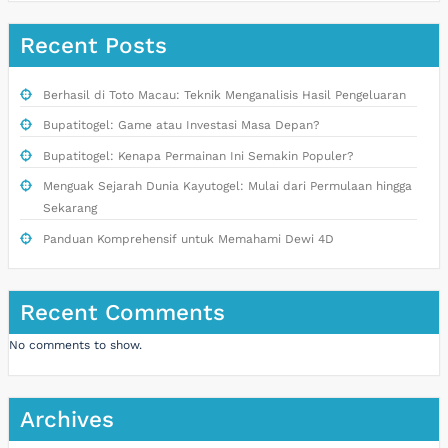
Recent Posts
Berhasil di Toto Macau: Teknik Menganalisis Hasil Pengeluaran
Bupatitogel: Game atau Investasi Masa Depan?
Bupatitogel: Kenapa Permainan Ini Semakin Populer?
Menguak Sejarah Dunia Kayutogel: Mulai dari Permulaan hingga
Sekarang
Panduan Komprehensif untuk Memahami Dewi 4D
Recent Comments
No comments to show.
Archives