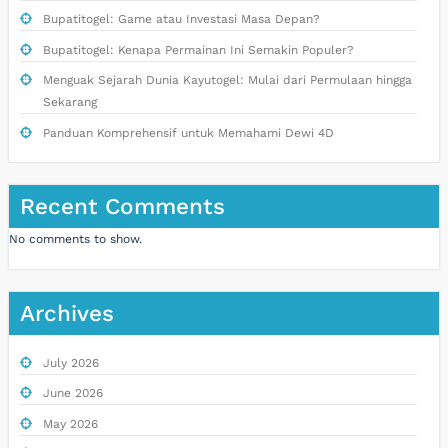
Bupatitogel: Game atau Investasi Masa Depan?
Bupatitogel: Kenapa Permainan Ini Semakin Populer?
Menguak Sejarah Dunia Kayutogel: Mulai dari Permulaan hingga
Sekarang
Panduan Komprehensif untuk Memahami Dewi 4D
Recent Comments
No comments to show.
Archives
July 2026
June 2026
May 2026