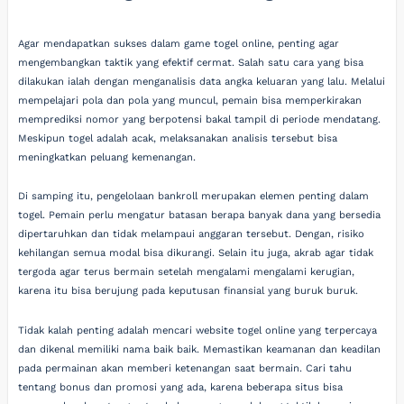
Agar mendapatkan sukses dalam game togel online, penting agar
mengembangkan taktik yang efektif cermat. Salah satu cara yang bisa
dilakukan ialah dengan menganalisis data angka keluaran yang lalu. Melalui
mempelajari pola dan pola yang muncul, pemain bisa memperkirakan
memprediksi nomor yang berpotensi bakal tampil di periode mendatang.
Meskipun togel adalah acak, melaksanakan analisis tersebut bisa
meningkatkan peluang kemenangan.
Di samping itu, pengelolaan bankroll merupakan elemen penting dalam
togel. Pemain perlu mengatur batasan berapa banyak dana yang bersedia
dipertaruhkan dan tidak melampaui anggaran tersebut. Dengan, risiko
kehilangan semua modal bisa dikurangi. Selain itu juga, akrab agar tidak
tergoda agar terus bermain setelah mengalami mengalami kerugian,
karena itu bisa berujung pada keputusan finansial yang buruk buruk.
Tidak kalah penting adalah mencari website togel online yang terpercaya
dan dikenal memiliki nama baik baik. Memastikan keamanan dan keadilan
pada permainan akan memberi ketenangan saat bermain. Cari tahu
tentang bonus dan promosi yang ada, karena beberapa situs bisa