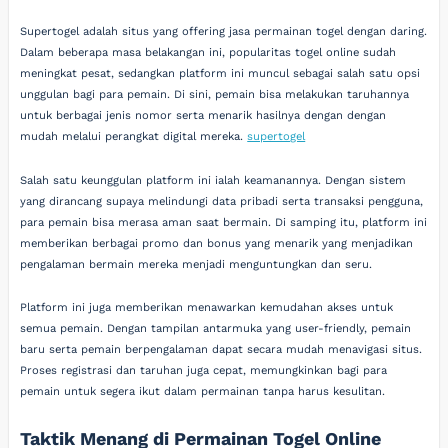
Supertogel adalah situs yang offering jasa permainan togel dengan daring.
Dalam beberapa masa belakangan ini, popularitas togel online sudah
meningkat pesat, sedangkan platform ini muncul sebagai salah satu opsi
unggulan bagi para pemain. Di sini, pemain bisa melakukan taruhannya
untuk berbagai jenis nomor serta menarik hasilnya dengan dengan
mudah melalui perangkat digital mereka.
supertogel
Salah satu keunggulan platform ini ialah keamanannya. Dengan sistem
yang dirancang supaya melindungi data pribadi serta transaksi pengguna,
para pemain bisa merasa aman saat bermain. Di samping itu, platform ini
memberikan berbagai promo dan bonus yang menarik yang menjadikan
pengalaman bermain mereka menjadi menguntungkan dan seru.
Platform ini juga memberikan menawarkan kemudahan akses untuk
semua pemain. Dengan tampilan antarmuka yang user-friendly, pemain
baru serta pemain berpengalaman dapat secara mudah menavigasi situs.
Proses registrasi dan taruhan juga cepat, memungkinkan bagi para
pemain untuk segera ikut dalam permainan tanpa harus kesulitan.
Taktik Menang di Permainan Togel Online