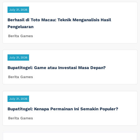
July 31, 2026
Berhasil di Toto Macau: Teknik Menganalisis Hasil
Pengeluaran
Berita Games
July 31, 2026
Bupatitogel: Game atau Investasi Masa Depan?
Berita Games
July 31, 2026
Bupatitogel: Kenapa Permainan Ini Semakin Populer?
Berita Games