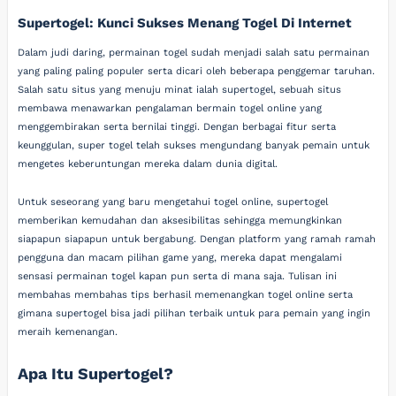
Supertogel: Kunci Sukses Menang Togel Di Internet
Dalam judi daring, permainan togel sudah menjadi salah satu permainan
yang paling paling populer serta dicari oleh beberapa penggemar taruhan.
Salah satu situs yang menuju minat ialah supertogel, sebuah situs
membawa menawarkan pengalaman bermain togel online yang
menggembirakan serta bernilai tinggi. Dengan berbagai fitur serta
keunggulan, super togel telah sukses mengundang banyak pemain untuk
mengetes keberuntungan mereka dalam dunia digital.
Untuk seseorang yang baru mengetahui togel online, supertogel
memberikan kemudahan dan aksesibilitas sehingga memungkinkan
siapapun siapapun untuk bergabung. Dengan platform yang ramah ramah
pengguna dan macam pilihan game yang, mereka dapat mengalami
sensasi permainan togel kapan pun serta di mana saja. Tulisan ini
membahas membahas tips berhasil memenangkan togel online serta
gimana supertogel bisa jadi pilihan terbaik untuk para pemain yang ingin
meraih kemenangan.
Apa Itu Supertogel?