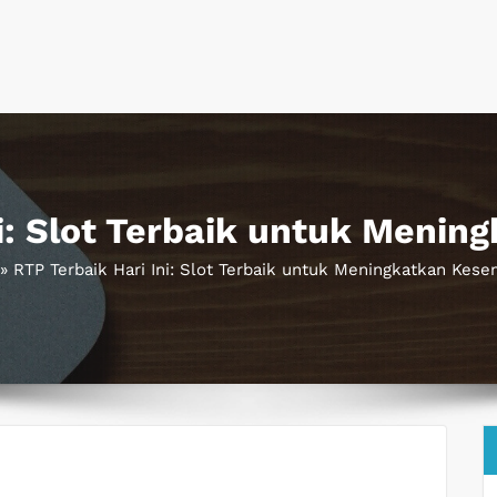
ni: Slot Terbaik untuk Meni
»
RTP Terbaik Hari Ini: Slot Terbaik untuk Meningkatkan Kes