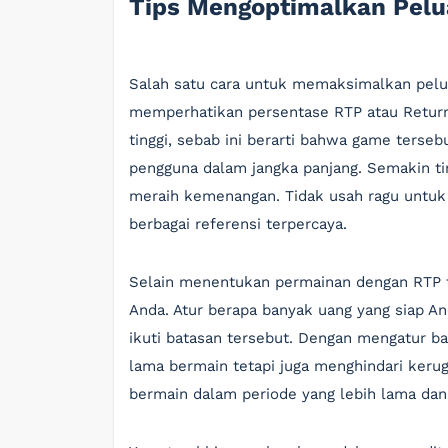
Tips Mengoptimalkan Pel
Salah satu cara untuk memaksimalkan pelu
memperhatikan persentase RTP atau Return 
tinggi, sebab ini berarti bahwa game terseb
pengguna dalam jangka panjang. Semakin t
meraih kemenangan. Tidak usah ragu untuk 
berbagai referensi terpercaya.
Selain menentukan permainan dengan RTP t
Anda. Atur berapa banyak uang yang siap A
ikuti batasan tersebut. Dengan mengatur b
lama bermain tetapi juga menghindari keru
bermain dalam periode yang lebih lama da