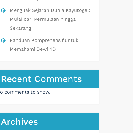
Menguak Sejarah Dunia Kayutogel:
Mulai dari Permulaan hingga
Sekarang
Panduan Komprehensif untuk
Memahami Dewi 4D
Recent Comments
o comments to show.
Archives