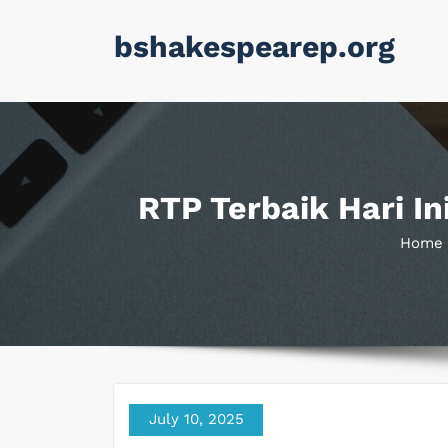
Skip
bshakespearep.org
to
content
RTP Terbaik Hari I
Home
July 10, 2025