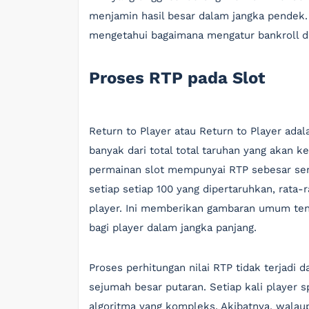
menjamin hasil besar dalam jangka pendek
mengetahui bagaimana mengatur bankroll da
Proses RTP pada Slot
Return to Player atau Return to Player ad
banyak dari total total taruhan yang akan k
permainan slot mempunyai RTP sebesar semb
setiap setiap 100 yang dipertaruhkan, rata
player. Ini memberikan gambaran umum ten
bagi player dalam jangka panjang.
Proses perhitungan nilai RTP tidak terjadi 
sejumah besar putaran. Setiap kali player 
algoritma yang kompleks. Akibatnya, wala