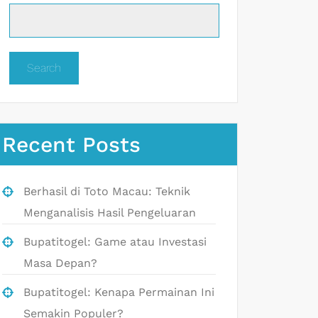
Search
Recent Posts
Berhasil di Toto Macau: Teknik
Menganalisis Hasil Pengeluaran
Bupatitogel: Game atau Investasi
Masa Depan?
Bupatitogel: Kenapa Permainan Ini
Semakin Populer?