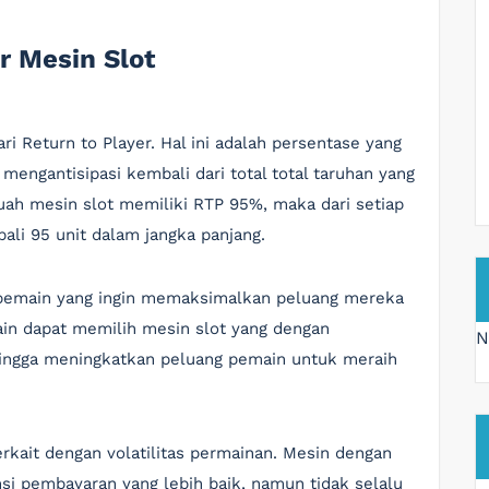
r Mesin Slot
i Return to Player. Hal ini adalah persentase yang
engantisipasi kembali dari total total taruhan yang
buah mesin slot memiliki RTP 95%, maka dari setiap
ali 95 unit dalam jangka panjang.
i pemain yang ingin memaksimalkan peluang mereka
n dapat memilih mesin slot yang dengan
N
hingga meningkatkan peluang pemain untuk meraih
terkait dengan volatilitas permainan. Mesin dengan
si pembayaran yang lebih baik, namun tidak selalu