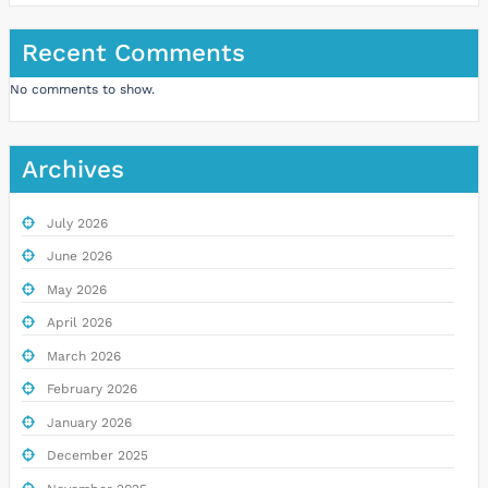
Recent Comments
No comments to show.
Archives
July 2026
June 2026
May 2026
April 2026
March 2026
February 2026
January 2026
December 2025