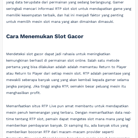
yang data terupdate dari permainan yang sedang berlangsung. Gamer
seringkali mencari informasi RTP slot slot untuk mendapatkan game yang
memiliki kesempatan terbaik, dan hal ini menjadi faktor yang penting
untuk memilih mesin slot mana yang akan dimainkan dimasuki.
Cara Menemukan Slot Gacor
Mendeteksi slot gacor dapat jadi rahasia untuk meningkatkan
kemungkinan berhasil di permainan slot online. Salah satu metode
pertama yang bisa dilakukan adalah adalah memantau Return to Player
atau Return to Player dari setiap mesin slot. RTP adalah persentase yang
mewakili seberapa banyak uang yang akan kembali kepada gamer selama
jangka panjang. Jika tinggi angka RTP, semakin besar peluang mesin itu
menghasilkan profit.
Memanfaatkan situs RTP Live pun amat membantu untuk mendapatkan
mesin penuh kemenangan yang terbaru. Dengan memanfaatkan data real-
time tentang RTP slot, pemain dapat mengetes slot mana mana yang lagi
memberikan pembayaran banyak. Di samping itu, ada banyak situs yang
memberikan bocoran RTP dari macam-macam provider seperti