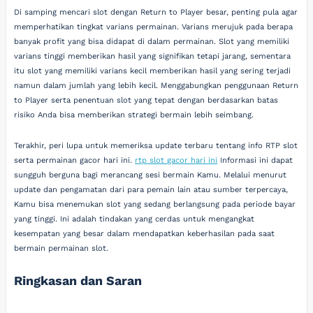
Di samping mencari slot dengan Return to Player besar, penting pula agar
memperhatikan tingkat varians permainan. Varians merujuk pada berapa
banyak profit yang bisa didapat di dalam permainan. Slot yang memiliki
varians tinggi memberikan hasil yang signifikan tetapi jarang, sementara
itu slot yang memiliki varians kecil memberikan hasil yang sering terjadi
namun dalam jumlah yang lebih kecil. Menggabungkan penggunaan Return
to Player serta penentuan slot yang tepat dengan berdasarkan batas
risiko Anda bisa memberikan strategi bermain lebih seimbang.
Terakhir, peri lupa untuk memeriksa update terbaru tentang info RTP slot
serta permainan gacor hari ini.
rtp slot gacor hari ini
Informasi ini dapat
sungguh berguna bagi merancang sesi bermain Kamu. Melalui menurut
update dan pengamatan dari para pemain lain atau sumber terpercaya,
Kamu bisa menemukan slot yang sedang berlangsung pada periode bayar
yang tinggi. Ini adalah tindakan yang cerdas untuk mengangkat
kesempatan yang besar dalam mendapatkan keberhasilan pada saat
bermain permainan slot.
Ringkasan dan Saran