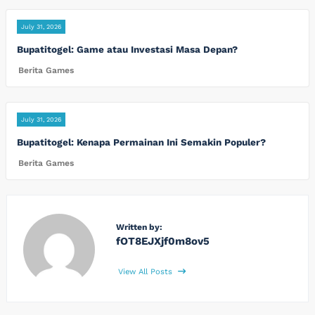
July 31, 2026
Bupatitogel: Game atau Investasi Masa Depan?
Berita Games
July 31, 2026
Bupatitogel: Kenapa Permainan Ini Semakin Populer?
Berita Games
Written by:
fOT8EJXjf0m8ov5
View All Posts