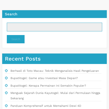
Search
Search
Recent Posts
Berhasil di Toto Macau: Teknik Menganalisis Hasil Pengeluaran
Bupatitogel: Game atau Investasi Masa Depan?
Bupatitogel: Kenapa Permainan Ini Semakin Populer?
Menguak Sejarah Dunia Kayutogel: Mulai dari Permulaan hingga
Sekarang
Panduan Komprehensif untuk Memahami Dewi 4D