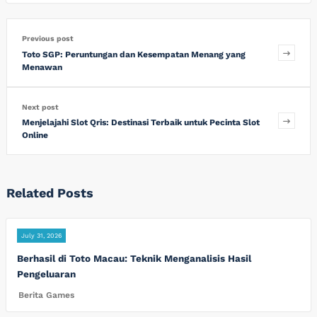
Previous post
Toto SGP: Peruntungan dan Kesempatan Menang yang
Menawan
Next post
Menjelajahi Slot Qris: Destinasi Terbaik untuk Pecinta Slot
Online
Related Posts
July 31, 2026
Berhasil di Toto Macau: Teknik Menganalisis Hasil
Pengeluaran
Berita Games