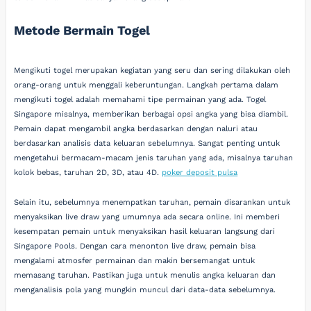
Metode Bermain Togel
Mengikuti togel merupakan kegiatan yang seru dan sering dilakukan oleh
orang-orang untuk menggali keberuntungan. Langkah pertama dalam
mengikuti togel adalah memahami tipe permainan yang ada. Togel
Singapore misalnya, memberikan berbagai opsi angka yang bisa diambil.
Pemain dapat mengambil angka berdasarkan dengan naluri atau
berdasarkan analisis data keluaran sebelumnya. Sangat penting untuk
mengetahui bermacam-macam jenis taruhan yang ada, misalnya taruhan
kolok bebas, taruhan 2D, 3D, atau 4D.
poker deposit pulsa
Selain itu, sebelumnya menempatkan taruhan, pemain disarankan untuk
menyaksikan live draw yang umumnya ada secara online. Ini memberi
kesempatan pemain untuk menyaksikan hasil keluaran langsung dari
Singapore Pools. Dengan cara menonton live draw, pemain bisa
mengalami atmosfer permainan dan makin bersemangat untuk
memasang taruhan. Pastikan juga untuk menulis angka keluaran dan
menganalisis pola yang mungkin muncul dari data-data sebelumnya.