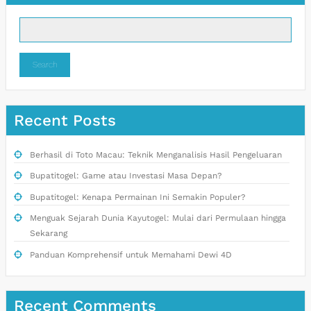
Search
Recent Posts
Berhasil di Toto Macau: Teknik Menganalisis Hasil Pengeluaran
Bupatitogel: Game atau Investasi Masa Depan?
Bupatitogel: Kenapa Permainan Ini Semakin Populer?
Menguak Sejarah Dunia Kayutogel: Mulai dari Permulaan hingga
Sekarang
Panduan Komprehensif untuk Memahami Dewi 4D
Recent Comments