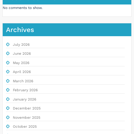
No comments to show.
Archives
July 2026
June 2026
May 2026
April 2026
March 2026
February 2026
January 2026
December 2025
November 2025
October 2025