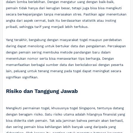
dalam lomba berlebihan. Dengan mengatur uang dengan baik-baik,
pemain tidak hanya dari kerugian besar, tetapi juga bisa bisa mengikuti
secara berkepanjangan tanpa merasakan stres. Pastikan agar menentukan
angka dari aspek cermat, baik itu berdasarkan statistik atau insting
pribadi, sehingga tarif yang menjadi lebih terfokus.
Yang terakhir, bergabung dengan masyarakat togel maupun perdebatan
daring dapat menolong untuk bertukar data dan pengalaman. Percakapan
dengan pemain sering membuka metode pandangan baru dalam
menentukan nomor serta bisa menawarkan tips berharga. Dengan
memanfaatkan berbagai sumber data dan berkolaborasi dengan peserta
lain, peluang untuk tenang menang pada togel dapat meningkat secara
signifikan signifikan.
Risiko dan Tanggung Jawab
Mengikuti permainan togel, khususnya togel Singapore, tentunya datang
dengan beragam risiko. Satu risiko utama adalah hilangnya finansial yang
bisa diderita oleh pemain. Tak ada jaminan bahwa pemain akan berhasil,
dan sering pemain bisa kehilangan lebih banyak uang daripada yang