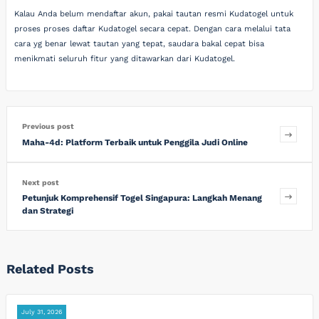
Kalau Anda belum mendaftar akun, pakai tautan resmi Kudatogel untuk
proses proses daftar Kudatogel secara cepat. Dengan cara melalui tata
cara yg benar lewat tautan yang tepat, saudara bakal cepat bisa
menikmati seluruh fitur yang ditawarkan dari Kudatogel.
Previous post
Maha-4d: Platform Terbaik untuk Penggila Judi Online
Next post
Petunjuk Komprehensif Togel Singapura: Langkah Menang
dan Strategi
Related Posts
July 31, 2026