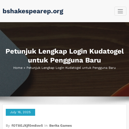
Skip
bshakespearep.org
to
content
Petunjuk Lengkap Login Kudatogel
untuk Pengguna Baru
Home
»
Petunjuk Lengkap Login Kudatogel untuk Pengguna Baru
July 16, 2025
By
fOT8EJXjf0m8ov5
In
Berita Games