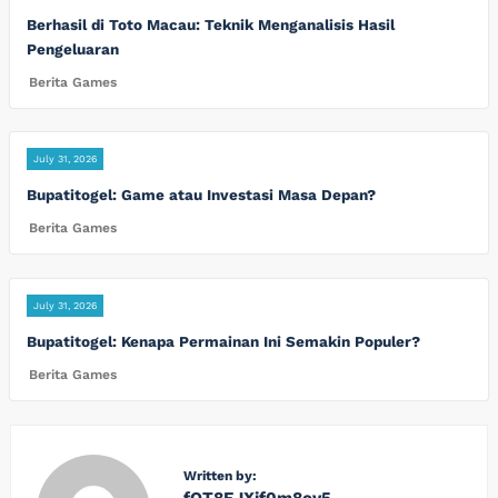
Berhasil di Toto Macau: Teknik Menganalisis Hasil
Pengeluaran
Berita Games
July 31, 2026
Bupatitogel: Game atau Investasi Masa Depan?
Berita Games
July 31, 2026
Bupatitogel: Kenapa Permainan Ini Semakin Populer?
Berita Games
Written by:
fOT8EJXjf0m8ov5