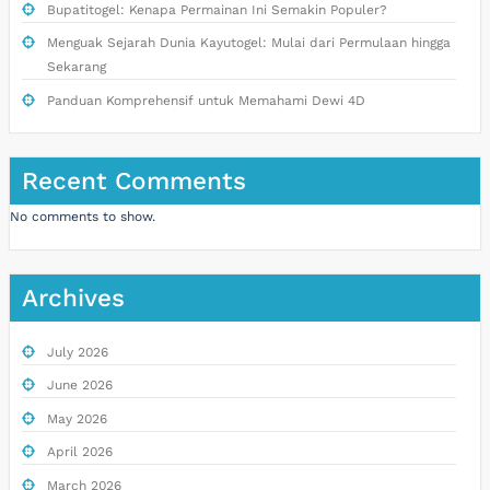
Bupatitogel: Kenapa Permainan Ini Semakin Populer?
Menguak Sejarah Dunia Kayutogel: Mulai dari Permulaan hingga
Sekarang
Panduan Komprehensif untuk Memahami Dewi 4D
Recent Comments
No comments to show.
Archives
July 2026
June 2026
May 2026
April 2026
March 2026