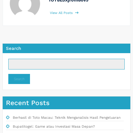
View All Posts
Search
Search
Recent Posts
Berhasil di Toto Macau: Teknik Menganalisis Hasil Pengeluaran
Bupatitogel: Game atau Investasi Masa Depan?