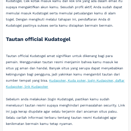
Kudatogel. Cek kotak masuk kamu dan klik link yang ada dalam email itu
supaya mengaktifkan akun kamu. Sesudah profil aktif, Anda sudah dapat
memulai masuk Kudatogel serta memulai petualangan kamu di alam
togel. Dengan mengikuti melalui tahapan ini, pendaftaran Anda di
Kudatogel pastinya sukses serta kamu disiapkan bermain bermain.
Tautan official Kudatogel
Tautan official Kudatogel amat signifikan untuk dikenang bagi para
pemain. Menggunakan tautan resmi menjamin bahwa kamu masuk ke
situs yg aman dan handal. Banyak situs yang serupa dapat menyebabkan
kebingungan bagi pengguna, jadi yakinkan kamu mengambil tautan dari
sumber tempat yang bisa.
Kudapoker, Kuda poker, login Kudapoker, daftar
Kudapoker, link Kudapoker
Sebelum anda melakukan |login Kudatogel, pastikan kamu sudah
menelusuri tautan resmi supaya menghindari permasalahan security. Link
ini juga kerap diupdate agar selalu terjamin dari ancaman situs palsu.
Selalu carilah informasi terbaru tentang tautan resmi Kudatogel agar
kenikmatan bermain kamu tetap nyaman.