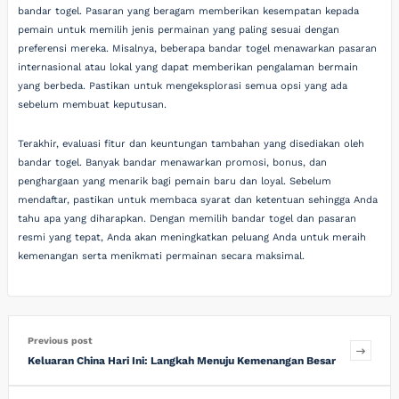
bandar togel. Pasaran yang beragam memberikan kesempatan kepada
pemain untuk memilih jenis permainan yang paling sesuai dengan
preferensi mereka. Misalnya, beberapa bandar togel menawarkan pasaran
internasional atau lokal yang dapat memberikan pengalaman bermain
yang berbeda. Pastikan untuk mengeksplorasi semua opsi yang ada
sebelum membuat keputusan.
Terakhir, evaluasi fitur dan keuntungan tambahan yang disediakan oleh
bandar togel. Banyak bandar menawarkan promosi, bonus, dan
penghargaan yang menarik bagi pemain baru dan loyal. Sebelum
mendaftar, pastikan untuk membaca syarat dan ketentuan sehingga Anda
tahu apa yang diharapkan. Dengan memilih bandar togel dan pasaran
resmi yang tepat, Anda akan meningkatkan peluang Anda untuk meraih
kemenangan serta menikmati permainan secara maksimal.
Previous post
Keluaran China Hari Ini: Langkah Menuju Kemenangan Besar