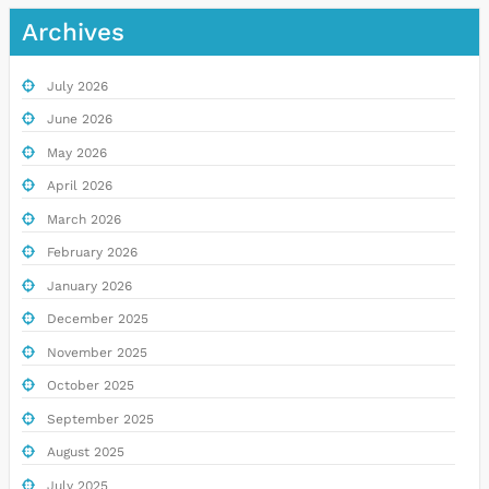
Archives
July 2026
June 2026
May 2026
April 2026
March 2026
February 2026
January 2026
December 2025
November 2025
October 2025
September 2025
August 2025
July 2025