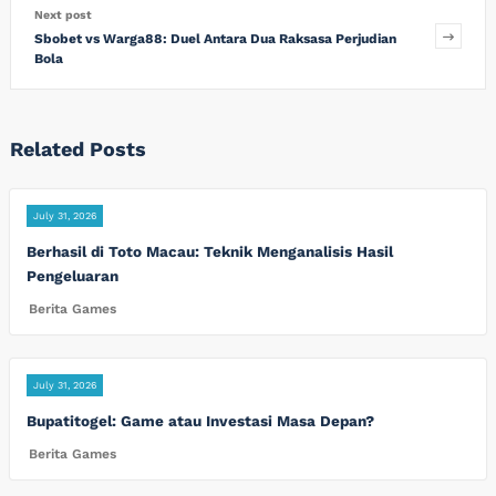
Next post
Sbobet vs Warga88: Duel Antara Dua Raksasa Perjudian
Bola
Related Posts
July 31, 2026
Berhasil di Toto Macau: Teknik Menganalisis Hasil
Pengeluaran
Berita Games
July 31, 2026
Bupatitogel: Game atau Investasi Masa Depan?
Berita Games