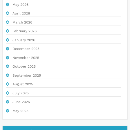
May 2026
April 2026
March 2026
February 2026
January 2026
December 2025
November 2025
October 2025
September 2025
August 2025
July 2025
June 2025
May 2025