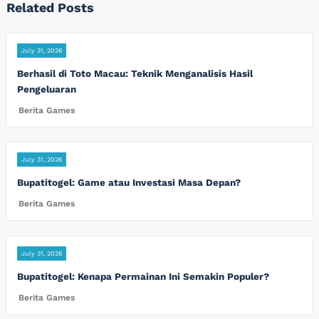
Related Posts
July 31, 2026
Berhasil di Toto Macau: Teknik Menganalisis Hasil
Pengeluaran
Berita Games
July 31, 2026
Bupatitogel: Game atau Investasi Masa Depan?
Berita Games
July 31, 2026
Bupatitogel: Kenapa Permainan Ini Semakin Populer?
Berita Games