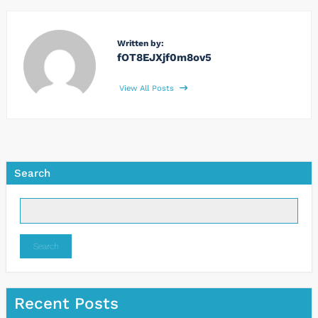
Written by:
fOT8EJXjf0m8ov5
View All Posts
Search
Search
Recent Posts