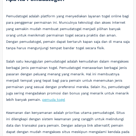
Pemudatogel adalah platform yang menyediakan layanan togel online bagi
para penggemar permainan ini. Munculnya teknologi dan akses internet
yang semakin mudah membuat pemudatogel menjadi pilihan banyak
orang untuk menikmati permainan togel secara praktis dan aman.
Dengan pemudatogel, pemain dapat bertaruh kapan saja dan di mana saja
tanpa harus mengunjungi tempat bandar togel secara fisik.
Salah satu keunggulan pemudatogel adalah kemudahan dalam mengakses
berbagai jenis permainan togel. Pemudatogel menawarkan berbagai jenis
pasaran dengan peluang menang yang menarik. Hal ini membuatnya
menjadi tempat yang tepat bagi para pemain untuk menemukan jenis
permainan yang sesuai dengan preferensi mereka. Selain itu, pemudatogel
juga sering mengadakan promosi dan bonus yang menarik untuk menarik
lebih banyak pemain.
pemuda togel
Keamanan dan kenyamanan adalah prioritas utama pemudatogel. Situs
ini dilengkapi dengan sistem keamanan yang canggih untuk melindungi
data dan transaksi para pemain. Dengan adanya link alternatif, pemain
dapat dengan mudah mengakses situs meskipun mengalami kendala pada