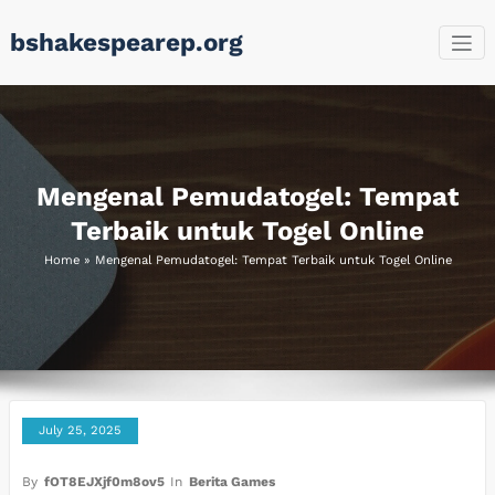
Skip
bshakespearep.org
to
content
Mengenal Pemudatogel: Tempat
Terbaik untuk Togel Online
Home
»
Mengenal Pemudatogel: Tempat Terbaik untuk Togel Online
July 25, 2025
By
fOT8EJXjf0m8ov5
In
Berita Games