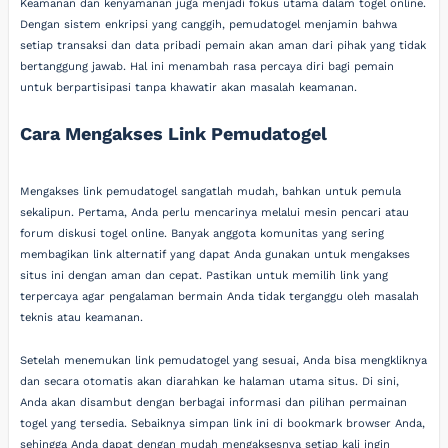
Keamanan dan kenyamanan juga menjadi fokus utama dalam togel online.
Dengan sistem enkripsi yang canggih, pemudatogel menjamin bahwa
setiap transaksi dan data pribadi pemain akan aman dari pihak yang tidak
bertanggung jawab. Hal ini menambah rasa percaya diri bagi pemain
untuk berpartisipasi tanpa khawatir akan masalah keamanan.
Cara Mengakses Link Pemudatogel
Mengakses link pemudatogel sangatlah mudah, bahkan untuk pemula
sekalipun. Pertama, Anda perlu mencarinya melalui mesin pencari atau
forum diskusi togel online. Banyak anggota komunitas yang sering
membagikan link alternatif yang dapat Anda gunakan untuk mengakses
situs ini dengan aman dan cepat. Pastikan untuk memilih link yang
terpercaya agar pengalaman bermain Anda tidak terganggu oleh masalah
teknis atau keamanan.
Setelah menemukan link pemudatogel yang sesuai, Anda bisa mengkliknya
dan secara otomatis akan diarahkan ke halaman utama situs. Di sini,
Anda akan disambut dengan berbagai informasi dan pilihan permainan
togel yang tersedia. Sebaiknya simpan link ini di bookmark browser Anda,
sehingga Anda dapat dengan mudah mengaksesnya setiap kali ingin