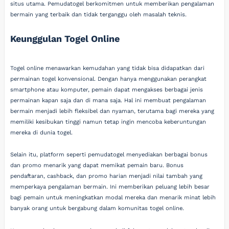
situs utama. Pemudatogel berkomitmen untuk memberikan pengalaman
bermain yang terbaik dan tidak terganggu oleh masalah teknis.
Keunggulan Togel Online
Togel online menawarkan kemudahan yang tidak bisa didapatkan dari
permainan togel konvensional. Dengan hanya menggunakan perangkat
smartphone atau komputer, pemain dapat mengakses berbagai jenis
permainan kapan saja dan di mana saja. Hal ini membuat pengalaman
bermain menjadi lebih fleksibel dan nyaman, terutama bagi mereka yang
memiliki kesibukan tinggi namun tetap ingin mencoba keberuntungan
mereka di dunia togel.
Selain itu, platform seperti pemudatogel menyediakan berbagai bonus
dan promo menarik yang dapat memikat pemain baru. Bonus
pendaftaran, cashback, dan promo harian menjadi nilai tambah yang
memperkaya pengalaman bermain. Ini memberikan peluang lebih besar
bagi pemain untuk meningkatkan modal mereka dan menarik minat lebih
banyak orang untuk bergabung dalam komunitas togel online.