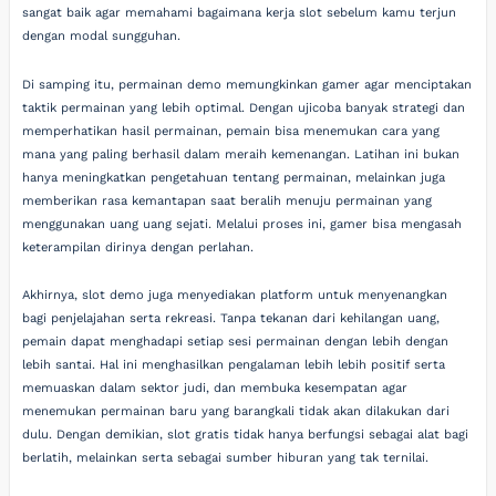
sangat baik agar memahami bagaimana kerja slot sebelum kamu terjun
dengan modal sungguhan.
Di samping itu, permainan demo memungkinkan gamer agar menciptakan
taktik permainan yang lebih optimal. Dengan ujicoba banyak strategi dan
memperhatikan hasil permainan, pemain bisa menemukan cara yang
mana yang paling berhasil dalam meraih kemenangan. Latihan ini bukan
hanya meningkatkan pengetahuan tentang permainan, melainkan juga
memberikan rasa kemantapan saat beralih menuju permainan yang
menggunakan uang uang sejati. Melalui proses ini, gamer bisa mengasah
keterampilan dirinya dengan perlahan.
Akhirnya, slot demo juga menyediakan platform untuk menyenangkan
bagi penjelajahan serta rekreasi. Tanpa tekanan dari kehilangan uang,
pemain dapat menghadapi setiap sesi permainan dengan lebih dengan
lebih santai. Hal ini menghasilkan pengalaman lebih lebih positif serta
memuaskan dalam sektor judi, dan membuka kesempatan agar
menemukan permainan baru yang barangkali tidak akan dilakukan dari
dulu. Dengan demikian, slot gratis tidak hanya berfungsi sebagai alat bagi
berlatih, melainkan serta sebagai sumber hiburan yang tak ternilai.