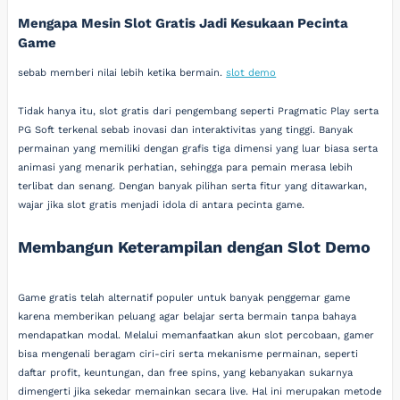
Mengapa Mesin Slot Gratis Jadi Kesukaan Pecinta
Game
sebab memberi nilai lebih ketika bermain.
slot demo
Tidak hanya itu, slot gratis dari pengembang seperti Pragmatic Play serta
PG Soft terkenal sebab inovasi dan interaktivitas yang tinggi. Banyak
permainan yang memiliki dengan grafis tiga dimensi yang luar biasa serta
animasi yang menarik perhatian, sehingga para pemain merasa lebih
terlibat dan senang. Dengan banyak pilihan serta fitur yang ditawarkan,
wajar jika slot gratis menjadi idola di antara pecinta game.
Membangun Keterampilan dengan Slot Demo
Game gratis telah alternatif populer untuk banyak penggemar game
karena memberikan peluang agar belajar serta bermain tanpa bahaya
mendapatkan modal. Melalui memanfaatkan akun slot percobaan, gamer
bisa mengenali beragam ciri-ciri serta mekanisme permainan, seperti
daftar profit, keuntungan, dan free spins, yang kebanyakan sukarnya
dimengerti jika sekedar memainkan secara live. Hal ini merupakan metode