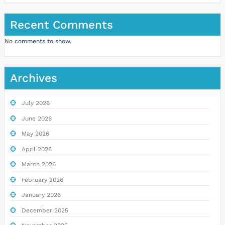
Recent Comments
No comments to show.
Archives
July 2026
June 2026
May 2026
April 2026
March 2026
February 2026
January 2026
December 2025