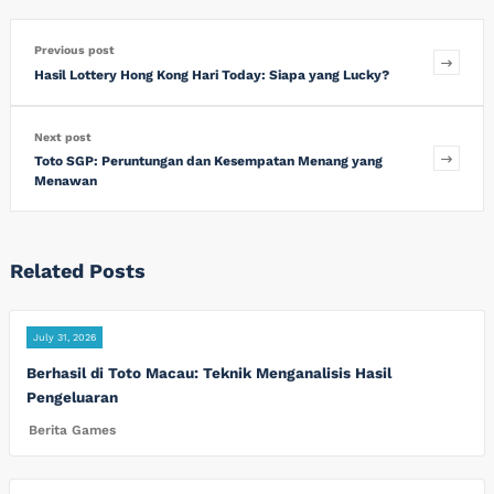
Previous post
Hasil Lottery Hong Kong Hari Today: Siapa yang Lucky?
Next post
Toto SGP: Peruntungan dan Kesempatan Menang yang
Menawan
Related Posts
July 31, 2026
Berhasil di Toto Macau: Teknik Menganalisis Hasil
Pengeluaran
Berita Games