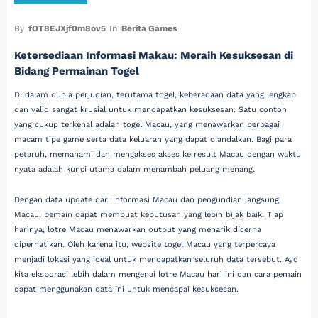
By
fOT8EJXjf0m8ov5
In
Berita Games
Ketersediaan Informasi Makau: Meraih Kesuksesan di
Bidang Permainan Togel
Di dalam dunia perjudian, terutama togel, keberadaan data yang lengkap
dan valid sangat krusial untuk mendapatkan kesuksesan. Satu contoh
yang cukup terkenal adalah togel Macau, yang menawarkan berbagai
macam tipe game serta data keluaran yang dapat diandalkan. Bagi para
petaruh, memahami dan mengakses akses ke result Macau dengan waktu
nyata adalah kunci utama dalam menambah peluang menang.
Dengan data update dari informasi Macau dan pengundian langsung
Macau, pemain dapat membuat keputusan yang lebih bijak baik. Tiap
harinya, lotre Macau menawarkan output yang menarik dicerna
diperhatikan. Oleh karena itu, website togel Macau yang terpercaya
menjadi lokasi yang ideal untuk mendapatkan seluruh data tersebut. Ayo
kita eksporasi lebih dalam mengenai lotre Macau hari ini dan cara pemain
dapat menggunakan data ini untuk mencapai kesuksesan.