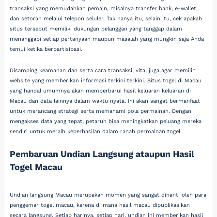
transaksi yang memudahkan pemain, misalnya transfer bank, e-wallet,
dan setoran melalui telepon seluler. Tak hanya itu, selain itu, cek apakah
situs tersebut memiliki dukungan pelanggan yang tanggap dalam
menanggapi setiap pertanyaan maupun masalah yang mungkin saja Anda
temui ketika berpartisipasi.
Disamping keamanan dan serta cara transaksi, vital juga agar memilih
website yang memberikan informasi terkini terkini. Situs togel di Macau
yang handal umumnya akan memperbarui hasil keluaran keluaran di
Macau dan data lainnya dalam waktu nyata. Ini akan sangat bermanfaat
untuk merancang strategi serta memahami pola permainan. Dengan
mengakses data yang tepat, petaruh bisa meningkatkan peluang mereka
sendiri untuk meraih keberhasilan dalam ranah permainan togel.
Pembaruan Undian Langsung ataupun Hasil
Togel Macau
Undian langsung Macau merupakan momen yang sangat dinanti oleh para
penggemar togel macau, karena di mana hasil macau dipublikasikan
secara langsung. Setiap harinya, setiap hari, undian ini memberikan hasil