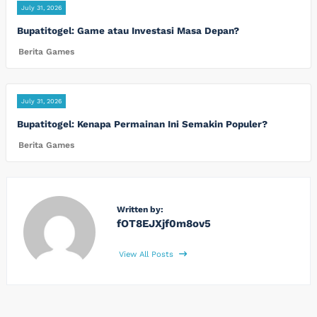
July 31, 2026
Bupatitogel: Game atau Investasi Masa Depan?
Berita Games
July 31, 2026
Bupatitogel: Kenapa Permainan Ini Semakin Populer?
Berita Games
Written by:
fOT8EJXjf0m8ov5
View All Posts