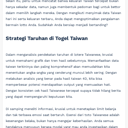
Selain itu, perlu untuk mencatat bahwa keluaran Taiwan tercepat bukan
hanya sekadar data, namun juga membentuk pedoman bagi untuk bettor
dalam memilih langkah mereka. Dengan mengikuti menyimak data Taiwan
hari ini serta keluaran terbaru, Anda dapat mengoptimalkan pengalaman
bermain lotto Anda. Sudahkah Anda bersiap menjadi bertanding?
Strategi Taruhan di Togel Taiwan
Dalam menganalisis pendekatan taruhan di lotere Taiwanese, krusial
untuk memahami grafik dan tren hasil sebelumnya. Memanfaatkan data
taiwan terkininya dan paling komprehensif akan memudahkan kita
menentukan angka-angka yang cenderung muncul lebih sering. Dengan
melakukan analisis yang benar pada hasil taiwan 4D, kita bisa
memperbesar potensi mendapatkan output yang memuaskan hati.
Dengan konsisten cek hasil Taiwanese tercepat supaya tidak hilang berita
yang dapat mempengaruhi keputusan kita.
Di samping meneliti informasi, krusial untuk menetapkan limit belanja
dan tak terbawa emosi saat bertaruh. Esensi dari toto Taiwanese adalah
kesenangan belaka, bukan hanya mengejar keberhasilan. Anda semua
hendaknya menyusun berapa modal yang mau anda investasikan dalam