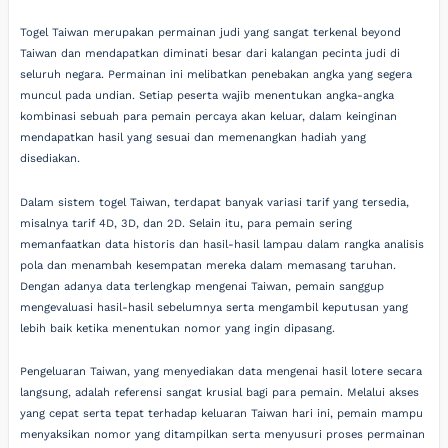
Togel Taiwan merupakan permainan judi yang sangat terkenal beyond
Taiwan dan mendapatkan diminati besar dari kalangan pecinta judi di
seluruh negara. Permainan ini melibatkan penebakan angka yang segera
muncul pada undian. Setiap peserta wajib menentukan angka-angka
kombinasi sebuah para pemain percaya akan keluar, dalam keinginan
mendapatkan hasil yang sesuai dan memenangkan hadiah yang
disediakan.
Dalam sistem togel Taiwan, terdapat banyak variasi tarif yang tersedia,
misalnya tarif 4D, 3D, dan 2D. Selain itu, para pemain sering
memanfaatkan data historis dan hasil-hasil lampau dalam rangka analisis
pola dan menambah kesempatan mereka dalam memasang taruhan.
Dengan adanya data terlengkap mengenai Taiwan, pemain sanggup
mengevaluasi hasil-hasil sebelumnya serta mengambil keputusan yang
lebih baik ketika menentukan nomor yang ingin dipasang.
Pengeluaran Taiwan, yang menyediakan data mengenai hasil lotere secara
langsung, adalah referensi sangat krusial bagi para pemain. Melalui akses
yang cepat serta tepat terhadap keluaran Taiwan hari ini, pemain mampu
menyaksikan nomor yang ditampilkan serta menyusuri proses permainan