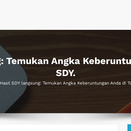
g: Temukan Angka Keberuntu
SDY.
Hasil SDY langsung: Temukan Angka Keberuntungan Anda di To