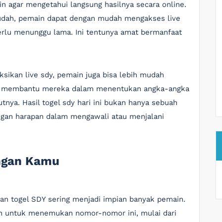
n agar mengetahui langsung hasilnya secara online.
mudah, pemain dapat dengan mudah mengakses live
erlu menunggu lama. Ini tentunya amat bermanfaat
ikan live sdy, pemain juga bisa lebih mudah
ini membantu mereka dalam menentukan angka-angka
tnya. Hasil togel sdy hari ini bukan hanya sebuah
gan harapan dalam mengawali atau menjalani
ngan Kamu
an togel SDY sering menjadi impian banyak pemain.
n untuk menemukan nomor-nomor ini, mulai dari