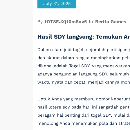
July 31, 2025
By
fOT8EJXjf0m8ov5
In
Berita Games
Hasil SDY langsung: Temukan A
Dalam alam judi togel, sejumlah partisipan
dan akurat dalam rangka meningkatkan pelua
dikenal adalah Togel SDY, yang menawarka
adanya pengundian langsung SDY, sejumlah
waktu nyata dan cepat, menjadikannya mo
Untuk Anda yang memburu nomor keberuntun
hasil lotere sdy pada hari ini sangatlah pen
beragam hal penting dari togel SDY, mulai da
menolong Anda menemukan pola dan strategi 