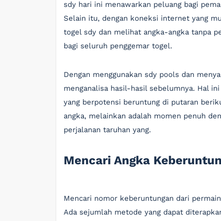
sdy hari ini menawarkan peluang bagi pemai
Selain itu, dengan koneksi internet yang 
togel sdy dan melihat angka-angka tanpa p
bagi seluruh penggemar togel.
Dengan menggunakan sdy pools dan menyaks
menganalisa hasil-hasil sebelumnya. Hal 
yang berpotensi beruntung di putaran beriku
angka, melainkan adalah momen penuh den
perjalanan taruhan yang.
Mencari Angka Keberuntu
Mencari nomor keberuntungan dari permain
Ada sejumlah metode yang dapat diterapka