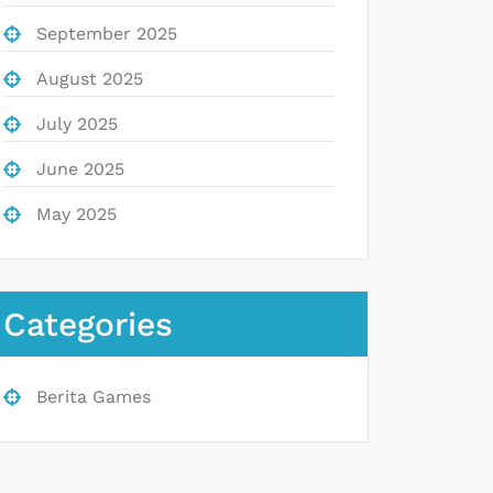
September 2025
August 2025
July 2025
June 2025
May 2025
Categories
Berita Games