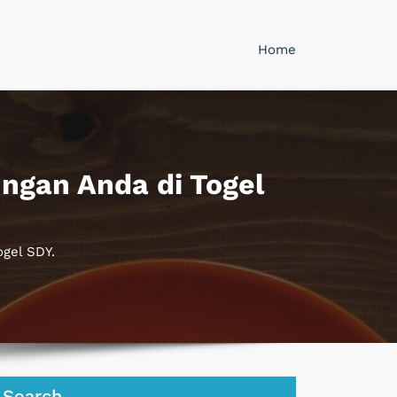
Home
ngan Anda di Togel
gel SDY.
Search