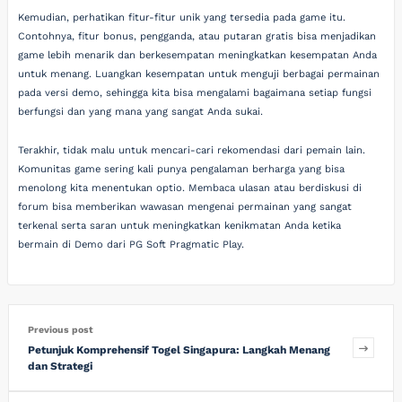
Kemudian, perhatikan fitur-fitur unik yang tersedia pada game itu.
Contohnya, fitur bonus, pengganda, atau putaran gratis bisa menjadikan
game lebih menarik dan berkesempatan meningkatkan kesempatan Anda
untuk menang. Luangkan kesempatan untuk menguji berbagai permainan
pada versi demo, sehingga kita bisa mengalami bagaimana setiap fungsi
berfungsi dan yang mana yang sangat Anda sukai.
Terakhir, tidak malu untuk mencari-cari rekomendasi dari pemain lain.
Komunitas game sering kali punya pengalaman berharga yang bisa
menolong kita menentukan optio. Membaca ulasan atau berdiskusi di
forum bisa memberikan wawasan mengenai permainan yang sangat
terkenal serta saran untuk meningkatkan kenikmatan Anda ketika
bermain di Demo dari PG Soft Pragmatic Play.
Previous post
Petunjuk Komprehensif Togel Singapura: Langkah Menang
dan Strategi