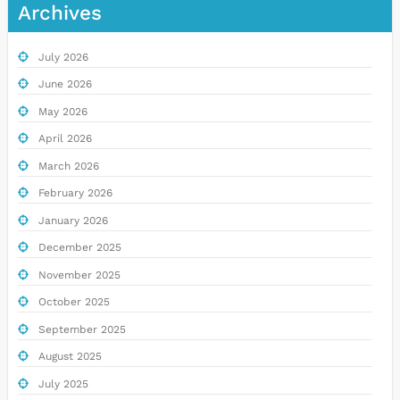
Archives
July 2026
June 2026
May 2026
April 2026
March 2026
February 2026
January 2026
December 2025
November 2025
October 2025
September 2025
August 2025
July 2025