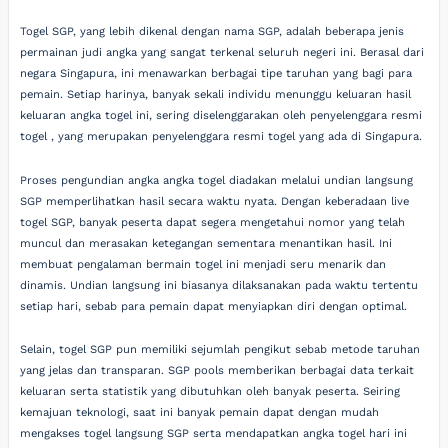
Togel SGP, yang lebih dikenal dengan nama SGP, adalah beberapa jenis
permainan judi angka yang sangat terkenal seluruh negeri ini. Berasal dari
negara Singapura, ini menawarkan berbagai tipe taruhan yang bagi para
pemain. Setiap harinya, banyak sekali individu menunggu keluaran hasil
keluaran angka togel ini, sering diselenggarakan oleh penyelenggara resmi
togel , yang merupakan penyelenggara resmi togel yang ada di Singapura.
Proses pengundian angka angka togel diadakan melalui undian langsung
SGP memperlihatkan hasil secara waktu nyata. Dengan keberadaan live
togel SGP, banyak peserta dapat segera mengetahui nomor yang telah
muncul dan merasakan ketegangan sementara menantikan hasil. Ini
membuat pengalaman bermain togel ini menjadi seru menarik dan
dinamis. Undian langsung ini biasanya dilaksanakan pada waktu tertentu
setiap hari, sebab para pemain dapat menyiapkan diri dengan optimal.
Selain, togel SGP pun memiliki sejumlah pengikut sebab metode taruhan
yang jelas dan transparan. SGP pools memberikan berbagai data terkait
keluaran serta statistik yang dibutuhkan oleh banyak peserta. Seiring
kemajuan teknologi, saat ini banyak pemain dapat dengan mudah
mengakses togel langsung SGP serta mendapatkan angka togel hari ini