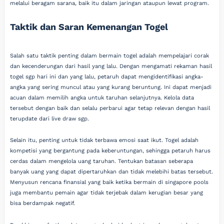
melalui beragam sarana, baik itu dalam jaringan ataupun lewat program.
Taktik dan Saran Kemenangan Togel
Salah satu taktik penting dalam bermain togel adalah mempelajari corak
dan kecenderungan dari hasil yang lalu. Dengan mengamati rekaman hasil
togel sgp hari ini dan yang lalu, petaruh dapat mengidentifikasi angka-
angka yang sering muncul atau yang kurang beruntung. Ini dapat menjadi
acuan dalam memilih angka untuk taruhan selanjutnya. Kelola data
tersebut dengan baik dan selalu perbarui agar tetap relevan dengan hasil
terupdate dari live draw sgp.
Selain itu, penting untuk tidak terbawa emosi saat ikut. Togel adalah
kompetisi yang bergantung pada keberuntungan, sehingga petaruh harus
cerdas dalam mengelola uang taruhan. Tentukan batasan seberapa
banyak uang yang dapat dipertaruhkan dan tidak melebihi batas tersebut.
Menyusun rencana finansial yang baik ketika bermain di singapore pools
juga membantu pemain agar tidak terjebak dalam kerugian besar yang
bisa berdampak negatif.