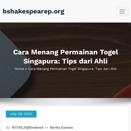
Skip
bshakespearep.org
to
content
Cara Menang Permainan Togel
Singapura: Tips dari Ahli
Home
»
Cara Menang Permainan Togel Singapura: Tips dari Ahli
July 28, 2025
By
fOT8EJXjf0m8ov5
In
Berita Games