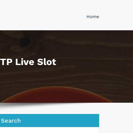
Home
P Live Slot
Search