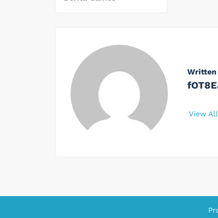
Written
fOT8E
View Al
Pr