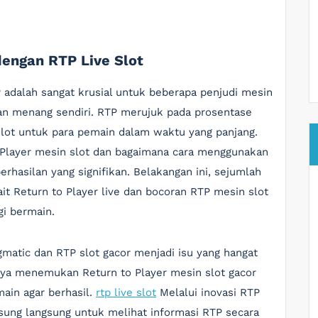
engan RTP Live Slot
P adalah sangat krusial untuk beberapa penjudi mesin
n menang sendiri. RTP merujuk pada prosentase
 slot untuk para pemain dalam waktu yang panjang.
Player mesin slot dan bagaimana cara menggunakan
rhasilan yang signifikan. Belakangan ini, sejumlah
it Return to Player live dan bocoran RTP mesin slot
gi bermain.
agmatic dan RTP slot gacor menjadi isu yang hangat
nya menemukan Return to Player mesin slot gacor
ain agar berhasil.
rtp live slot
Melalui inovasi RTP
ngsung langsung untuk melihat informasi RTP secara