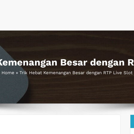
 Kemenangan Besar dengan RT
Home
»
Trik Hebat Kemenangan Besar dengan RTP Live Slot