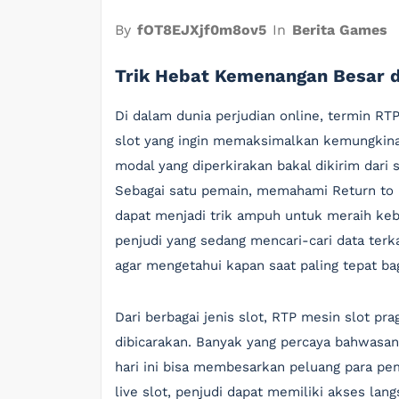
By
fOT8EJXjf0m8ov5
In
Berita Games
Trik Hebat Kemenangan Besar d
Di dalam dunia perjudian online, termin RT
slot yang ingin memaksimalkan kemungkina
modal yang diperkirakan bakal dikirim dari
Sebagai satu pemain, memahami Return to 
dapat menjadi trik ampuh untuk meraih kebe
penjudi yang sedang mencari-cari data terka
agar mengetahui kapan saat paling tepat ba
Dari berbagai jenis slot, RTP mesin slot pr
dibicarakan. Banyak yang percaya bahwasa
hari ini bisa membesarkan peluang para pem
live slot, penjudi dapat memiliki akses la