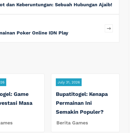
lot dan Keberuntungan: Sebuah Hubungan Ajaib!
ainan Poker Online IDN Play
026
July 31, 2026
togel: Game
Bupatitogel: Kenapa
vestasi Masa
Permainan Ini
Semakin Populer?
Games
Berita Games