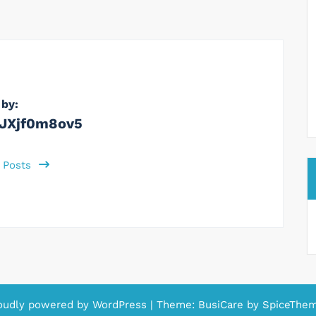
 by:
JXjf0m8ov5
l Posts
oudly powered by
WordPress
| Theme:
BusiCare
by
SpiceThe