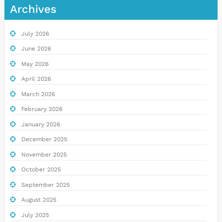
Archives
July 2026
June 2026
May 2026
April 2026
March 2026
February 2026
January 2026
December 2025
November 2025
October 2025
September 2025
August 2025
July 2025