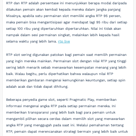
RTP dan RTP adalah persentase ini menunjukkan berapa modal daripada
dilakukan pemain akan kembali kepada mereka dalam jangka panjang
Misalnya, apabila satu permainan slot memiliki angka RTP 95 persen,
maka pemain bisa mengantisipasi agar mendapat lagi 95 ribu dari setiap
setiap 100 ribu yang dipertaruhkan dipertaruhkan. Nilai ini tidak akan
nampak dalam sesi permainan singkat, melainkan lebih kepada hasil
selama waktu yang lebih lama.
rtp live
RTP slot sering digunakan patokan bagi pemain saat memilih permainan
yang ingin mereka mainkan. Permainan slot dengan nilai RTP yang tinggi
sering lebih menarik sebab menawarkan kesempatan menang yang lebih
baik. Walau begitu, perlu diperhatikan bahwa walaupun nilai RTP
memberikan gambaran mengenai kemungkinan keuntungan, setiap spin
adalah acak dan tidak dapat dihitung.
Beberapa penyedia game slot, seperti Pragmatic Play, memberikan
informasi mengenai angka RTP pada setiap permainan mereka. Ini
memberikan transparansi yang lebih baik bagi para pemain untuk
mengambil pilihan secara cerdas dalam memilih slot yang menawarkan
angka RTP yang menggugah pada saat ini. Melalui pemahaman tentang
RTP, pemain dapat merencanakan strategi bermain yang lebih baik untuk