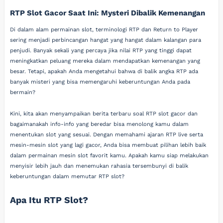
RTP Slot Gacor Saat Ini: Mysteri Dibalik Kemenangan
Di dalam alam permainan slot, terminologi RTP dan Return to Player
sering menjadi perbincangan hangat yang hangat dalam kalangan para
penjudi. Banyak sekali yang percaya jika nilai RTP yang tinggi dapat
meningkatkan peluang mereka dalam mendapatkan kemenangan yang
besar. Tetapi, apakah Anda mengetahui bahwa di balik angka RTP ada
banyak misteri yang bisa memengaruhi keberuntungan Anda pada
bermain?
Kini, kita akan menyampaikan berita terbaru soal RTP slot gacor dan
bagaimanakah info-info yang beredar bisa menolong kamu dalam
menentukan slot yang sesuai. Dengan memahami ajaran RTP live serta
mesin-mesin slot yang lagi gacor, Anda bisa membuat pilihan lebih baik
dalam permainan mesin slot favorit kamu. Apakah kamu siap melakukan
menyisir lebih jauh dan menemukan rahasia tersembunyi di balik
keberuntungan dalam memutar RTP slot?
Apa Itu RTP Slot?