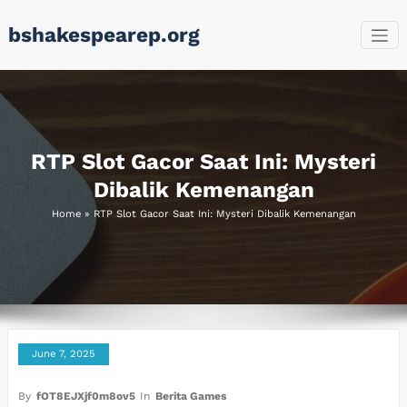
Skip
bshakespearep.org
to
content
RTP Slot Gacor Saat Ini: Mysteri
Dibalik Kemenangan
Home
»
RTP Slot Gacor Saat Ini: Mysteri Dibalik Kemenangan
June 7, 2025
By
fOT8EJXjf0m8ov5
In
Berita Games