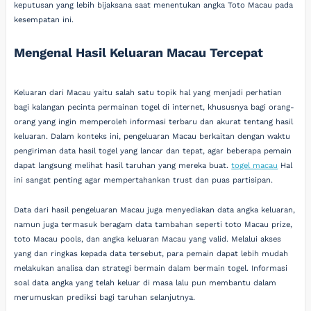
keputusan yang lebih bijaksana saat menentukan angka Toto Macau pada
kesempatan ini.
Mengenal Hasil Keluaran Macau Tercepat
Keluaran dari Macau yaitu salah satu topik hal yang menjadi perhatian
bagi kalangan pecinta permainan togel di internet, khususnya bagi orang-
orang yang ingin memperoleh informasi terbaru dan akurat tentang hasil
keluaran. Dalam konteks ini, pengeluaran Macau berkaitan dengan waktu
pengiriman data hasil togel yang lancar dan tepat, agar beberapa pemain
dapat langsung melihat hasil taruhan yang mereka buat.
togel macau
Hal
ini sangat penting agar mempertahankan trust dan puas partisipan.
Data dari hasil pengeluaran Macau juga menyediakan data angka keluaran,
namun juga termasuk beragam data tambahan seperti toto Macau prize,
toto Macau pools, dan angka keluaran Macau yang valid. Melalui akses
yang dan ringkas kepada data tersebut, para pemain dapat lebih mudah
melakukan analisa dan strategi bermain dalam bermain togel. Informasi
soal data angka yang telah keluar di masa lalu pun membantu dalam
merumuskan prediksi bagi taruhan selanjutnya.