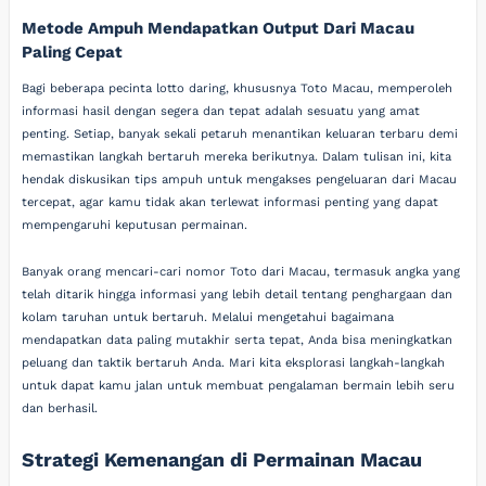
Metode Ampuh Mendapatkan Output Dari Macau
Paling Cepat
Bagi beberapa pecinta lotto daring, khususnya Toto Macau, memperoleh
informasi hasil dengan segera dan tepat adalah sesuatu yang amat
penting. Setiap, banyak sekali petaruh menantikan keluaran terbaru demi
memastikan langkah bertaruh mereka berikutnya. Dalam tulisan ini, kita
hendak diskusikan tips ampuh untuk mengakses pengeluaran dari Macau
tercepat, agar kamu tidak akan terlewat informasi penting yang dapat
mempengaruhi keputusan permainan.
Banyak orang mencari-cari nomor Toto dari Macau, termasuk angka yang
telah ditarik hingga informasi yang lebih detail tentang penghargaan dan
kolam taruhan untuk bertaruh. Melalui mengetahui bagaimana
mendapatkan data paling mutakhir serta tepat, Anda bisa meningkatkan
peluang dan taktik bertaruh Anda. Mari kita eksplorasi langkah-langkah
untuk dapat kamu jalan untuk membuat pengalaman bermain lebih seru
dan berhasil.
Strategi Kemenangan di Permainan Macau