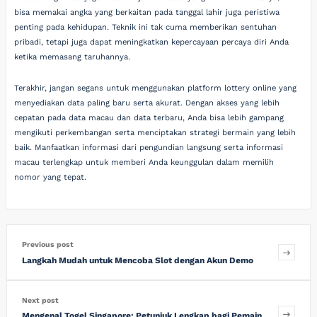
bisa memakai angka yang berkaitan pada tanggal lahir juga peristiwa
penting pada kehidupan. Teknik ini tak cuma memberikan sentuhan
pribadi, tetapi juga dapat meningkatkan kepercayaan percaya diri Anda
ketika memasang taruhannya.
Terakhir, jangan segans untuk menggunakan platform lottery online yang
menyediakan data paling baru serta akurat. Dengan akses yang lebih
cepatan pada data macau dan data terbaru, Anda bisa lebih gampang
mengikuti perkembangan serta menciptakan strategi bermain yang lebih
baik. Manfaatkan informasi dari pengundian langsung serta informasi
macau terlengkap untuk memberi Anda keunggulan dalam memilih
nomor yang tepat.
Previous post
Langkah Mudah untuk Mencoba Slot dengan Akun Demo
Next post
Mengenal Togel Singapore: Petunjuk Lengkap bagi Pemain