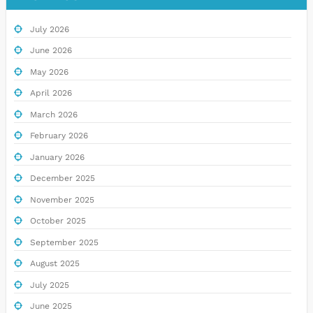
July 2026
June 2026
May 2026
April 2026
March 2026
February 2026
January 2026
December 2025
November 2025
October 2025
September 2025
August 2025
July 2025
June 2025