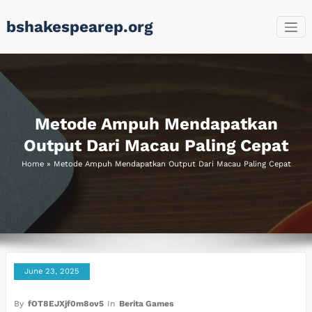
Skip
bshakespearep.org
to
content
Metode Ampuh Mendapatkan
Output Dari Macau Paling Cepat
Home
»
Metode Ampuh Mendapatkan Output Dari Macau Paling Cepat
June 23, 2025
By
fOT8EJXjf0m8ov5
In
Berita Games