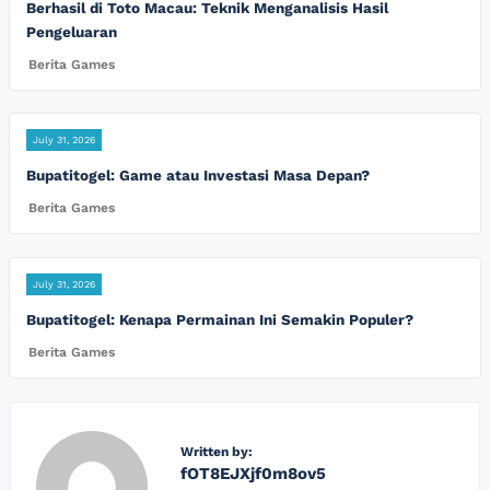
Berhasil di Toto Macau: Teknik Menganalisis Hasil
Pengeluaran
Berita Games
July 31, 2026
Bupatitogel: Game atau Investasi Masa Depan?
Berita Games
July 31, 2026
Bupatitogel: Kenapa Permainan Ini Semakin Populer?
Berita Games
Written by:
fOT8EJXjf0m8ov5