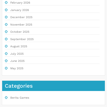
February 2026
January 2026
December 2025
November 2025
October 2025
September 2025
August 2025
July 2025
June 2025
May 2025
Categories
Berita Games