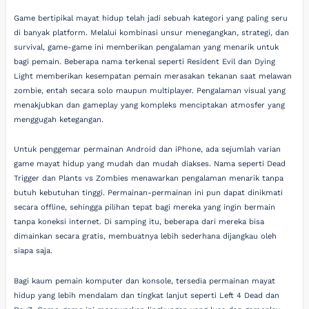
Game bertipikal mayat hidup telah jadi sebuah kategori yang paling seru
di banyak platform. Melalui kombinasi unsur menegangkan, strategi, dan
survival, game-game ini memberikan pengalaman yang menarik untuk
bagi pemain. Beberapa nama terkenal seperti Resident Evil dan Dying
Light memberikan kesempatan pemain merasakan tekanan saat melawan
zombie, entah secara solo maupun multiplayer. Pengalaman visual yang
menakjubkan dan gameplay yang kompleks menciptakan atmosfer yang
menggugah ketegangan.
Untuk penggemar permainan Android dan iPhone, ada sejumlah varian
game mayat hidup yang mudah dan mudah diakses. Nama seperti Dead
Trigger dan Plants vs Zombies menawarkan pengalaman menarik tanpa
butuh kebutuhan tinggi. Permainan-permainan ini pun dapat dinikmati
secara offline, sehingga pilihan tepat bagi mereka yang ingin bermain
tanpa koneksi internet. Di samping itu, beberapa dari mereka bisa
dimainkan secara gratis, membuatnya lebih sederhana dijangkau oleh
siapa saja.
Bagi kaum pemain komputer dan konsole, tersedia permainan mayat
hidup yang lebih mendalam dan tingkat lanjut seperti Left 4 Dead dan