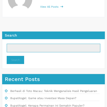
View All Posts
Search
Search
Recent Posts
Berhasil di Toto Macau: Teknik Menganalisis Hasil Pengeluaran
Bupatitogel: Game atau Investasi Masa Depan?
Bupatitogel: Kenapa Permainan Ini Semakin Populer?