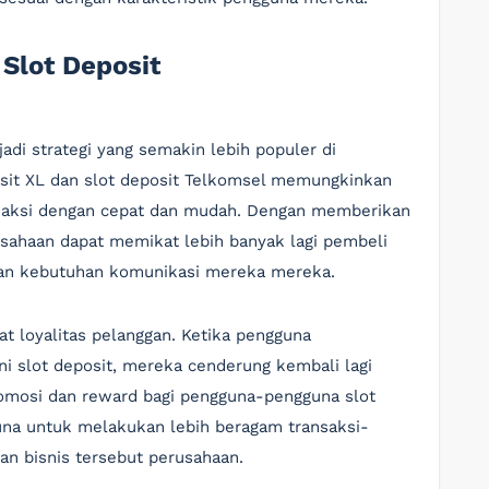
Slot Deposit
di strategi yang semakin lebih populer di
osit XL dan slot deposit Telkomsel memungkinkan
aksi dengan cepat dan mudah. Dengan memberikan
ahaan dapat memikat lebih banyak lagi pembeli
kan kebutuhan komunikasi mereka mereka.
uat loyalitas pelanggan. Ketika pengguna
 slot deposit, mereka cenderung kembali lagi
omosi dan reward bagi pengguna-pengguna slot
una untuk melakukan lebih beragam transaksi-
an bisnis tersebut perusahaan.