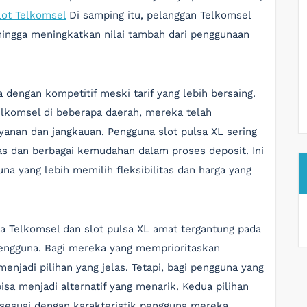
lot Telkomsel
Di samping itu, pelanggan Telkomsel
ingga meningkatkan nilai tambah dari penggunaan
a dengan kompetitif meski tarif yang lebih bersaing.
lkomsel di beberapa daerah, mereka telah
yanan dan jangkauan. Pengguna slot pulsa XL sering
as dan berbagai kemudahan dalam proses deposit. Ini
na yang lebih memilih fleksibilitas dan harga yang
lsa Telkomsel dan slot pulsa XL amat tergantung pada
pengguna. Bagi mereka yang memprioritaskan
menjadi pilihan yang jelas. Tetapi, bagi pengguna yang
sa menjadi alternatif yang menarik. Kedua pilihan
 sesuai dengan karakteristik pengguna mereka.