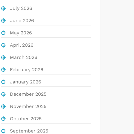
July 2026
June 2026
May 2026
April 2026
March 2026
February 2026
January 2026
December 2025
November 2025
October 2025
September 2025