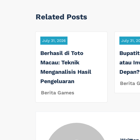
Related Posts
July 31, 2026
July 31, 2
Berhasil di Toto
Bupati
Macau: Teknik
atau In
Menganalisis Hasil
Depan?
Pengeluaran
Berita 
Berita Games