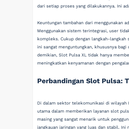
dari setiap proses yang dilakukannya. Ini ad
Keuntungan tambahan dari menggunakan ad
Menggunakan sistem terintegrasi, user tid
kompleks. Cukup dengan langkah-langkah se
ini sangat menguntungkan, khususnya bagi o
demikian, Slot Pulsa XL tidak hanya membe
meningkatkan kenyamanan dengan pengalama
Perbandingan Slot Pulsa: T
Di dalam sektor telekomunikasi di wilayah
utama dalam memberikan layanan slot pulsa
masing yang sangat menarik untuk pengguna.
jangkauan jaringan yang luas dan stabil. Ini