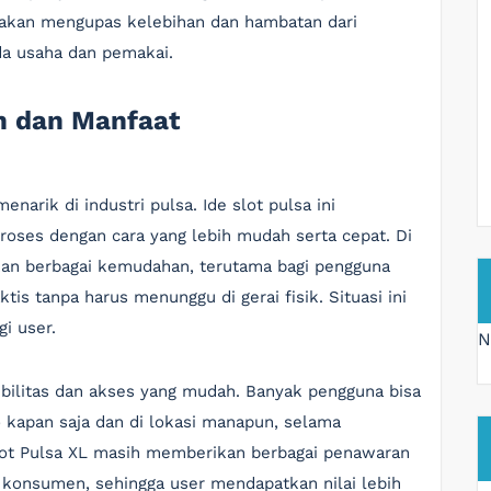
ta akan mengupas kelebihan dan hambatan dari
da usaha dan pemakai.
n dan Manfaat
enarik di industri pulsa. Ide slot pulsa ini
roses dengan cara yang lebih mudah serta cepat. Di
an berbagai kemudahan, terutama bagi pengguna
tis tanpa harus menunggu di gerai fisik. Situasi ini
i user.
N
sibilitas dan akses yang mudah. Banyak pengguna bisa
apan saja dan di lokasi manapun, selama
Slot Pulsa XL masih memberikan berbagai penawaran
 konsumen, sehingga user mendapatkan nilai lebih