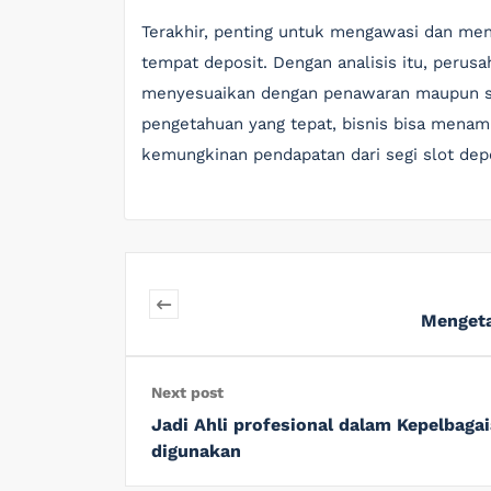
Terakhir, penting untuk mengawasi dan meng
tempat deposit. Dengan analisis itu, peru
menyesuaikan dengan penawaran maupun st
pengetahuan yang tepat, bisnis bisa mena
kemungkinan pendapatan dari segi slot depo
Mengeta
Next post
Jadi Ahli profesional dalam Kepelbaga
digunakan