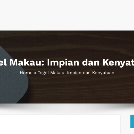
el Makau: Impian dan Kenya
Home
»
Togel Makau: Impian dan Kenyataan