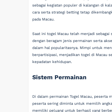
sebagai kegiatan populer di kalangan di k
cara serta strategi betting tetap dikemban
pada Macau.
Saat ini togel Macau telah menjadi sebagai 
dengan beragam jenis permainan serta aks
dalam hal popularitasnya. Mimpi untuk men
berpartisipasi, menjadikan togel di Macau 
kepadatan kehidupan.
Sistem Permainan
Di dalam permainan Togel Macau, peserta me
peserta sering diminta untuk memilih angk
memiliki peluang untuk berhasil yang ber