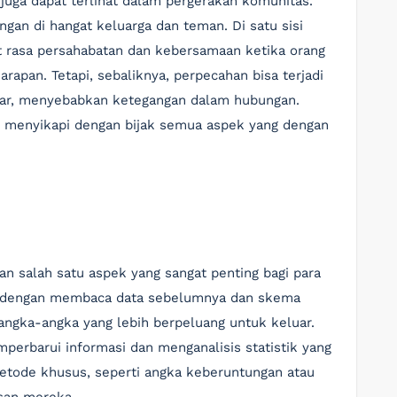
juga dapat terlihat dalam pergerakan komunitas.
ngan di hangat keluarga dan teman. Di satu sisi
t rasa persahabatan dan kebersamaan ketika orang
apan. Tetapi, sebaliknya, perpecahan bisa terjadi
sar, menyebabkan ketegangan dalam hubungan.
uk menyikapi dengan bijak semua aspek yang dengan
n salah satu aspek yang sangat penting bagi para
a dengan membaca data sebelumnya dan skema
ngka-angka yang lebih berpeluang untuk keluar.
mperbarui informasi dan menganalisis statistik yang
tode khusus, seperti angka keberuntungan atau