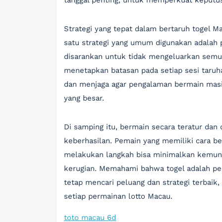
tanggal penting, untuk memperkuat keputu
Strategi yang tepat dalam bertaruh togel 
satu strategi yang umum digunakan adalah 
disarankan untuk tidak mengeluarkan semua
menetapkan batasan pada setiap sesi taruha
dan menjaga agar pengalaman bermain mas
yang besar.
Di samping itu, bermain secara teratur dan
keberhasilan. Pemain yang memiliki cara be
melakukan langkah bisa minimalkan kemung
kerugian. Memahami bahwa togel adalah p
tetap mencari peluang dan strategi terbaik,
setiap permainan lotto Macau.
toto macau 6d