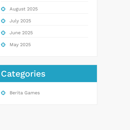
August 2025
July 2025
June 2025
May 2025
Categories
Berita Games