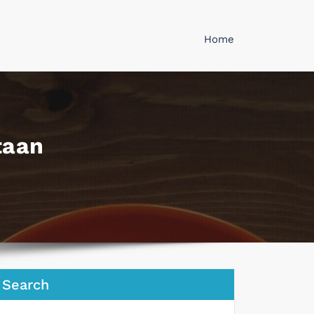
Home
taan
Search