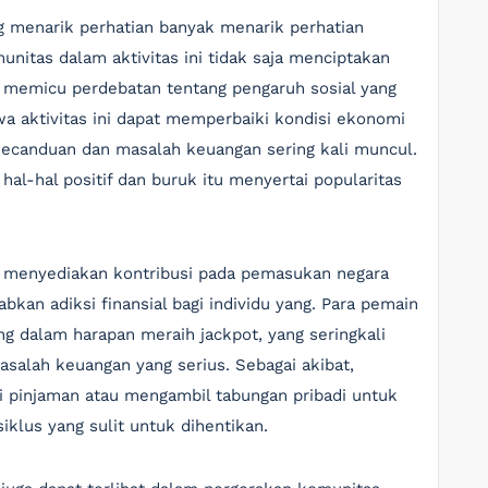
 menarik perhatian banyak menarik perhatian
munitas dalam aktivitas ini tidak saja menciptakan
a memicu perdebatan tentang pengaruh sosial yang
wa aktivitas ini dapat memperbaiki kondisi ekonomi
kecanduan dan masalah keuangan sering kali muncul.
al-hal positif dan buruk itu menyertai popularitas
t menyediakan kontribusi pada pemasukan negara
abkan adiksi finansial bagi individu yang. Para pemain
g dalam harapan meraih jackpot, yang seringkali
salah keuangan yang serius. Sebagai akibat,
 pinjaman atau mengambil tabungan pribadi untuk
klus yang sulit untuk dihentikan.