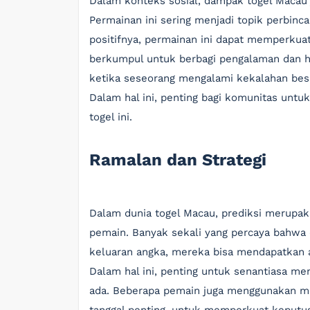
Dalam konteks sosial, dampak togel Macau 
Permainan ini sering menjadi topik perbinca
positifnya, permainan ini dapat memperkua
berkumpul untuk berbagi pengalaman dan har
ketika seseorang mengalami kekalahan be
Dalam hal ini, penting bagi komunitas unt
togel ini.
Ramalan dan Strategi
Dalam dunia togel Macau, prediksi merupaka
pemain. Banyak sekali yang percaya bahw
keluaran angka, mereka bisa mendapatkan a
Dalam hal ini, penting untuk senantiasa me
ada. Beberapa pemain juga menggunakan me