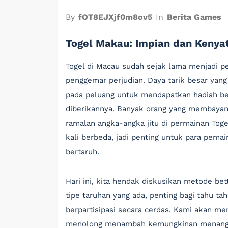
By
fOT8EJXjf0m8ov5
In
Berita Games
Togel Makau: Impian dan Kenya
Togel di Macau sudah sejak lama menjadi pe
penggemar perjudian. Daya tarik besar yang
pada peluang untuk mendapatkan hadiah bes
diberikannya. Banyak orang yang membayan
ramalan angka-angka jitu di permainan Toge
kali berbeda, jadi penting untuk para pem
bertaruh.
Hari ini, kita hendak diskusikan metode be
tipe taruhan yang ada, penting bagi tahu ta
berpartisipasi secara cerdas. Kami akan men
menolong menambah kemungkinan menang, s