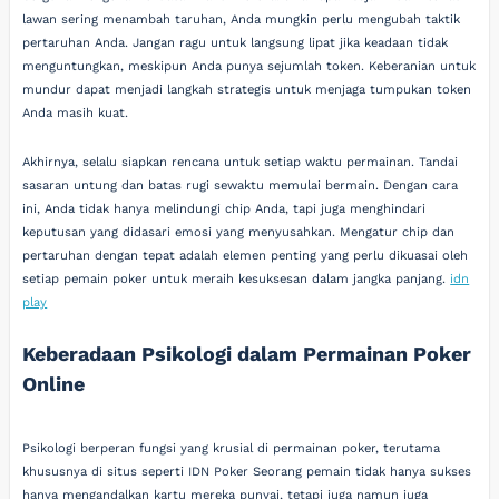
lawan sering menambah taruhan, Anda mungkin perlu mengubah taktik
pertaruhan Anda. Jangan ragu untuk langsung lipat jika keadaan tidak
menguntungkan, meskipun Anda punya sejumlah token. Keberanian untuk
mundur dapat menjadi langkah strategis untuk menjaga tumpukan token
Anda masih kuat.
Akhirnya, selalu siapkan rencana untuk setiap waktu permainan. Tandai
sasaran untung dan batas rugi sewaktu memulai bermain. Dengan cara
ini, Anda tidak hanya melindungi chip Anda, tapi juga menghindari
keputusan yang didasari emosi yang menyusahkan. Mengatur chip dan
pertaruhan dengan tepat adalah elemen penting yang perlu dikuasai oleh
setiap pemain poker untuk meraih kesuksesan dalam jangka panjang.
idn
play
Keberadaan Psikologi dalam Permainan Poker
Online
Psikologi berperan fungsi yang krusial di permainan poker, terutama
khususnya di situs seperti IDN Poker Seorang pemain tidak hanya sukses
hanya mengandalkan kartu mereka punyai, tetapi juga namun juga