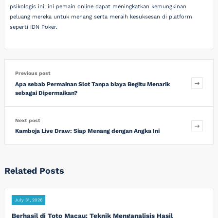
psikologis ini, ini pemain online dapat meningkatkan kemungkinan
peluang mereka untuk menang serta meraih kesuksesan di platform
seperti IDN Poker.
Previous post
Apa sebab Permainan Slot Tanpa biaya Begitu Menarik
sebagai Dipermaikan?
Next post
Kamboja Live Draw: Siap Menang dengan Angka Ini
Related Posts
July 31, 2026
Berhasil di Toto Macau: Teknik Menganalisis Hasil