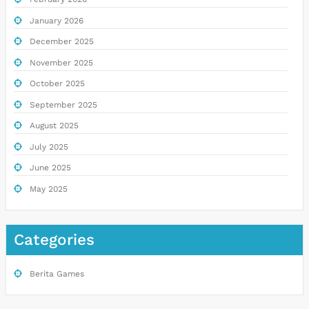
January 2026
December 2025
November 2025
October 2025
September 2025
August 2025
July 2025
June 2025
May 2025
Categories
Berita Games