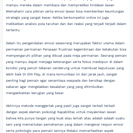
mampu mereka dalam membaca dan memprediksi tindakan lawan
Memahami cara pikiran serta emosi lawan bisa memberikan keuntungan
strategis yang sangat besar. Ketika berkompetisi online ini juga
melibatkan analisis pola taruhan dan dan reaksi yang terjadi terjadi dalam
tertentu.
Selain itu pengendalian emosi seseorang merupakan faktor utama dalam
permainan permainan Perasaan frustrasi kegembiraan dan ketakutan bisa
mempengaruhi pilihan yang dibuat pada meja permainan. Seorang pemain
yang mampu dapat menjaga ketenangan serta fokus meskipun di dalam
kondisi yang penuh tekanan cenderung untuk membuat keputusan yang
lebih baik Di IDN Play, di mana komunikasi ini dari jarak jauh, sangat
penting bagi pemain agar senantiasa waspada dan bersikap dengan
sabaran agar mengelakkan kesalahan yang yang ditimbulkan
mengakibatkan kerugian yang besar
Akhirnya metode menggertak yang pasti juga sangat terkait terkait
dengan aspek elemen psikologi Kapabilitas untuk meyakinkan lawan
bahwa kita punya tangan yang kuat atau lemah atau adalah adalah suatu
seni yang memerlukan pemahaman yang dalam mengenai respon emosi
serta psikologis para pemain lainnya Melalui memanfaatkan aspek