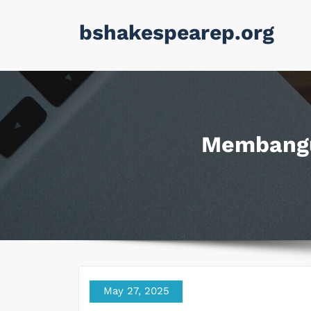
Skip
bshakespearep.org
to
content
Membangu
May 27, 2025