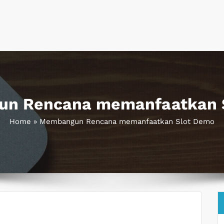
n Rencana memanfaatkan 
Home
»
Membangun Rencana memanfaatkan Slot Demo