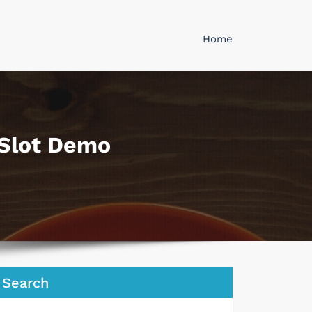
Home
Slot Demo
Search