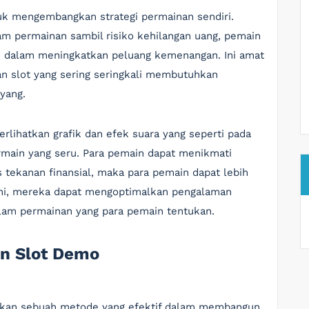
k mengembangkan strategi permainan sendiri.
m permainan sambil risiko kehilangan uang, pemain
h dalam meningkatkan peluang kemenangan. Ini amat
n slot yang sering seringkali membutuhkan
yang.
erlihatkan grafik dan efek suara yang seperti pada
rmain yang seru. Para pemain dapat menikmati
 tekanan finansial, maka para pemain dapat lebih
 ini, mereka dapat mengoptimalkan pengalaman
lam permainan yang para pemain tentukan.
an Slot Demo
akan sebuah metode yang efektif dalam membangun