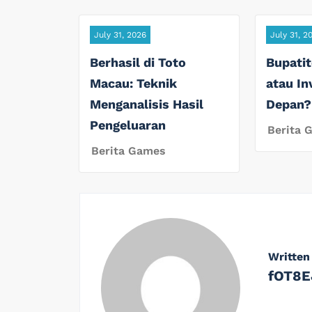
July 31, 2026
July 31, 2
Berhasil di Toto
Bupati
Macau: Teknik
atau In
Menganalisis Hasil
Depan?
Pengeluaran
Berita 
Berita Games
Written
fOT8E