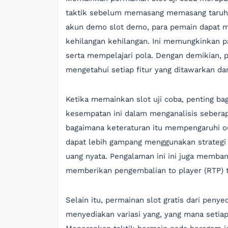
taktik sebelum memasang memasang taruha
akun demo slot demo, para pemain dapat 
kehilangan kehilangan. Ini memungkinkan p
serta mempelajari pola. Dengan demikian,
mengetahui setiap fitur yang ditawarkan dar
Ketika memainkan slot uji coba, penting ba
kesempatan ini dalam menganalisis seberap
bagaimana keteraturan itu mempengaruhi o
dapat lebih gampang menggunakan strategi 
uang nyata. Pengalaman ini ini juga memb
memberikan pengembalian to player (RTP) t
Selain itu, permainan slot gratis dari penye
menyediakan variasi yang, yang mana setia