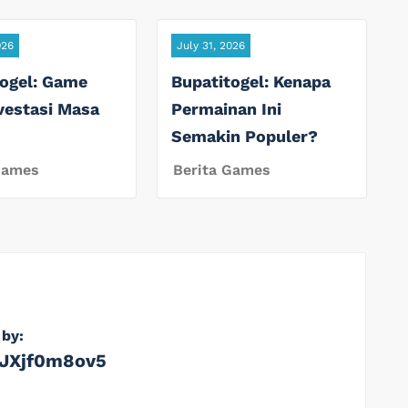
026
July 31, 2026
togel: Game
Bupatitogel: Kenapa
vestasi Masa
Permainan Ini
Semakin Populer?
Games
Berita Games
 by:
JXjf0m8ov5