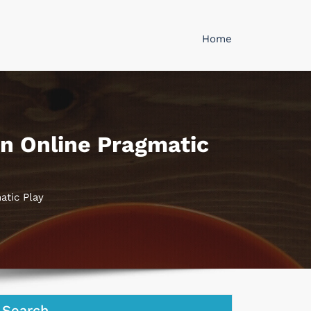
Home
n Online Pragmatic
atic Play
Search