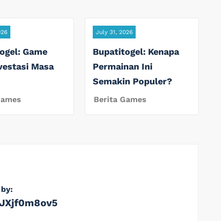
026
July 31, 2026
togel: Game
Bupatitogel: Kenapa
vestasi Masa
Permainan Ini
Semakin Populer?
Games
Berita Games
 by:
JXjf0m8ov5