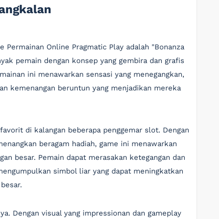
Pangkalan
e Permainan Online Pragmatic Play adalah "Bonanza
anyak pemain dengan konsep yang gembira dan grafis
ermainan ini menawarkan sensasi yang menegangkan,
ian kemenangan beruntun yang menjadikan mereka
 favorit di kalangan beberapa penggemar slot. Dengan
menangkan beragam hadiah, game ini menawarkan
ngan besar. Pemain dapat merasakan ketegangan dan
engumpulkan simbol liar yang dapat meningkatkan
besar.
nya. Dengan visual yang impressionan dan gameplay