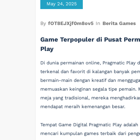
May 24, 2025
By
fOT8EJXjf0m8ov5
In
Berita Games
Game Terpopuler di Pusat Perm
Play
Di dunia permainan online, Pragmatic Play 
terkenal dan favorit di kalangan banyak p
bermain-main dengan kreatif dan menggugah
memuaskan keinginan segala tipe pemain. 
meja yang tradisional, mereka menghadirka
mendapat meraih kemenangan besar.
Tempat Game Digital Pragmatic Play adalah
mencari kumpulan games terbaik dari penge