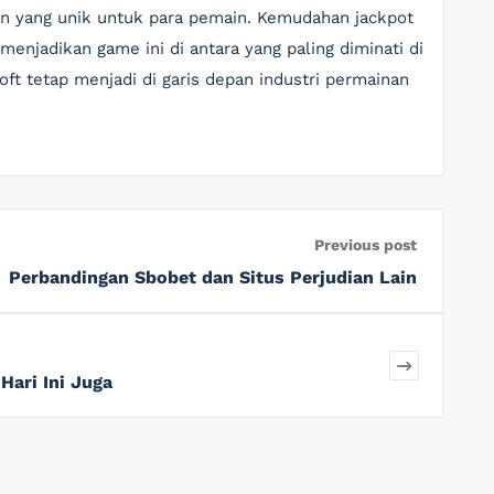
n yang unik untuk para pemain. Kemudahan jackpot
njadikan game ini di antara yang paling diminati di
t tetap menjadi di garis depan industri permainan
Previous post
Perbandingan Sbobet dan Situs Perjudian Lain
Hari Ini Juga