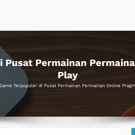
i Pusat Permainan Permaina
Play
Game Terpopuler di Pusat Permainan Permainan Online Pragm