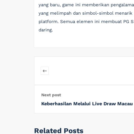
yang baru, game ini memberikan pengalama
yang melimpah dan simbol-simbol menarik me
platform. Semua elemen ini membuat PG Sof
daring.
Next post
Keberhasilan Melalui Live Draw Macau 
Related Posts