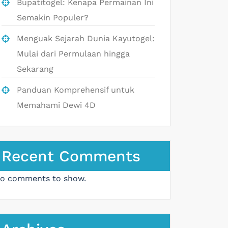
Bupatitogel: Kenapa Permainan Ini
Semakin Populer?
Menguak Sejarah Dunia Kayutogel:
Mulai dari Permulaan hingga
Sekarang
Panduan Komprehensif untuk
Memahami Dewi 4D
Recent Comments
o comments to show.