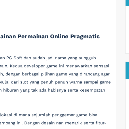
ainan Permainan Online Pragmatic
dan PG Soft dan sudah jadi nama yang sungguh
emain. Kedua developer game ini menawarkan sensasi
, dengan berbagai pilihan game yang dirancang agar
Mulai dari slot yang penuh penuh warna sampai game
n hiburan yang tak ada habisnya serta kesempatan
 lokasi di mana sejumlah penggemar game bisa
mbang ini. Dengan desain nan menarik serta fitur-