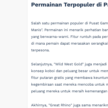
Permainan Terpopuler di 
Salah satu permainan populer di Pusat Gam
Manis". Permainan ini menarik perhatian b
yang berwarna-warni. Fitur runtuh pada p
di mana pemain dapat merasakan serangka
terpesona.
Selanjutnya, "Wild West Gold" juga menjadi
konsep koboi dan peluang besar untuk me
fitur putaran gratis yang membawa keuntu
kegembiraan saat mereka mencoba untuk m
peluang mereka untuk meraih kemenangan 
Akhirnya, "Great Rhino" juga sama menarik