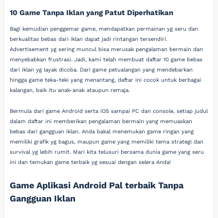
10 Game Tanpa Iklan yang Patut Diperhatikan
Bagi kemudian penggemar game, mendapatkan permainan yg seru dan
berkualitas bebas dari iklan dapat jadi rintangan tersendiri.
Advertisement yg sering muncul bisa merusak pengalaman bermain dan
menyebabkan frustrasi. Jadi, kami telah membuat daftar 10 game bebas
dari iklan yg layak dicoba. Dari game petualangan yang mendebarkan
hingga game teka-teki yang menantang, daftar ini cocok untuk berbagai
kalangan, baik itu anak-anak ataupun remaja.
Bermula dari game Android serta iOS sampai PC dan console, setiap judul
dalam daftar ini memberikan pengalaman bermain yang memuaskan
bebas dari gangguan iklan. Anda bakal menemukan game ringan yang
memiliki grafik yg bagus, maupun game yang memiliki tema strategi dan
survival yg lebih rumit. Mari kita telusuri bersama dunia game yang seru
ini dan temukan game terbaik yg sesuai dengan selera Anda!
Game Aplikasi Android Pal terbaik Tanpa
Gangguan Iklan