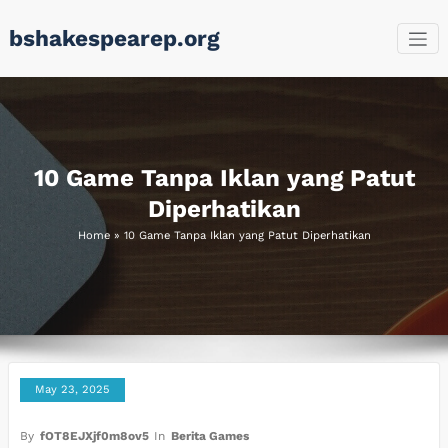
Skip
bshakespearep.org
to
content
10 Game Tanpa Iklan yang Patut
Diperhatikan
Home
»
10 Game Tanpa Iklan yang Patut Diperhatikan
May 23, 2025
By
fOT8EJXjf0m8ov5
In
Berita Games