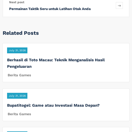
Next post
Permainan Taktik Seru untuk Latihan Otak Anda
Related Posts
July 31, 2026
Berhasil di Toto Macau: Teknik Menganalisis Hasil
Pengeluaran
Berita Games
July 31, 2026
Bupatitogel: Game atau Investasi Masa Depan?
Berita Games